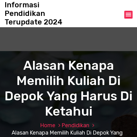
S
Informasi
k
Pendidikan
i
Terupdate 2024
p
t
o
c
o
n
Alasan Kenapa
t
e
Memilih Kuliah Di
n
t
Depok Yang Harus Di
Ketahui
Home
Pendidikan
Alasan Kenapa Memilih Kuliah Di Depok Yang