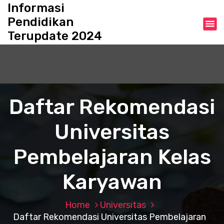
S
Informasi
k
Pendidikan
i
Terupdate 2024
p
t
o
c
o
n
Daftar Rekomendasi
t
e
Universitas
n
t
Pembelajaran Kelas
Karyawan
Home
Universitas
Daftar Rekomendasi Universitas Pembelajaran