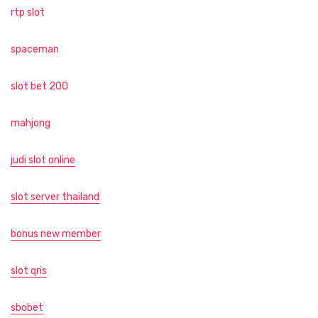
rtp slot
spaceman
slot bet 200
mahjong
judi slot online
slot server thailand
bonus new member
slot qris
sbobet