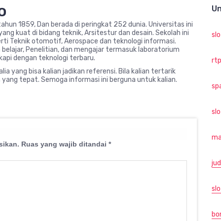
o
Un
k tahun 1859, Dan berada di peringkat 252 dunia. Universitas ini
ng kuat di bidang teknik, Arsitestur dan desain. Sekolah ini
sl
rti Teknik otomotif, Aerospace dan teknologi informasi.
elajar, Penelitian, dan mengajar termasuk laboratorium
kapi dengan teknologi terbaru.
rtp
ia yang bisa kalian jadikan referensi. Bila kalian tertarik
 yang tepat. Semoga informasi ini berguna untuk kalian.
sp
sl
ma
sikan.
Ruas yang wajib ditandai
*
jud
slo
bo