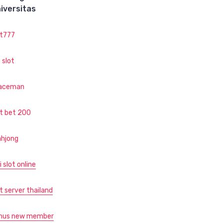
iversitas
ot777
 slot
aceman
ot bet 200
hjong
i slot online
t server thailand
nus new member