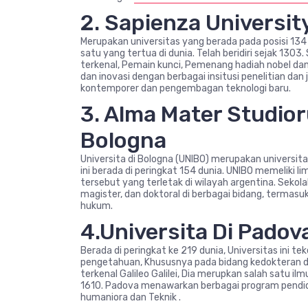
2. Sapienza Universi
Merupakan universitas yang berada pada posisi 134 
satu yang tertua di dunia. Telah beridiri sejak 13
terkenal, Pemain kunci, Pemenang hadiah nobel dan p
dan inovasi dengan berbagai insitusi penelitian d
kontemporer dan pengembagan teknologi baru.
3. Alma Mater Studior
Bologna
Universita di Bologna (UNIBO) merupakan universitas
ini berada di peringkat 154 dunia. UNIBO memeliki l
tersebut yang terletak di wilayah argentina. Seko
magister, dan doktoral di berbagai bidang, termasu
hukum.
4.Universita Di Padov
Berada di peringkat ke 219 dunia, Universitas ini te
pengetahuan, Khususnya pada bidang kedokteran d
terkenal Galileo Galilei, Dia merupkan salah satu il
1610. Padova menawarkan berbagai program pendidik
humaniora dan Teknik .