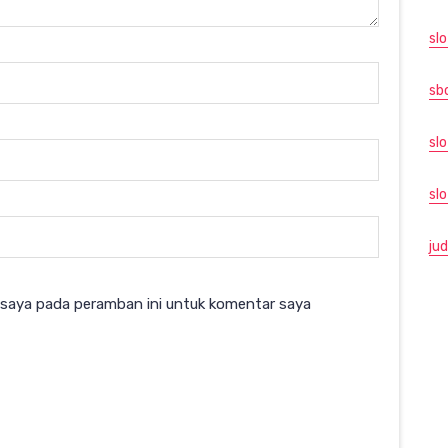
slo
sb
slo
sl
jud
 saya pada peramban ini untuk komentar saya