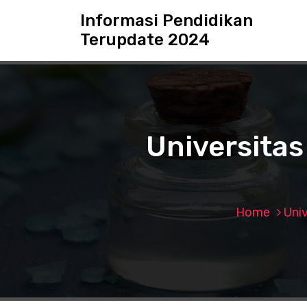
S
Informasi Pendidikan
k
Terupdate 2024
i
p
t
o
c
o
n
Universitas 
t
e
n
t
Home
Univ