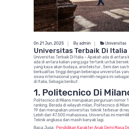
On 21 Jun, 2025
By admin
Universitas
Universitas Terbaik Di Itali
Universitas Terbaik Di Italia – Apakah ada di antara
ada di antara kalian yang juga tertarik untuk bersek
yang kaya akan budaya, arisitekstur , Seni dan sast
berkualitas tinggi dengan beberapa universitas yan
siswa internasional yang memilih negara ini sebagai
di Italia, Sebagai berikut :
1. Politecnico Di Milan
Politecnico di Milano merupakan perguruan nomor 1 
ranking. Berada di wilayah milan, Politecnico di M
19 dan merupakan universitas teknik terbesar di n
Lebih dari 47.500 mahasiswa. Universitas ini memilik
Teknik angkasa dan masih banyak lagi.
Baca Juga :
Pendidikan Karakter Anak Demi Masa D