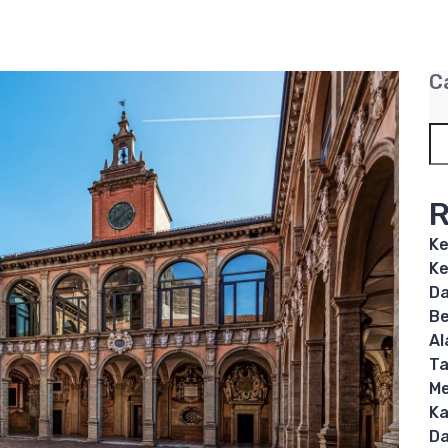
C
R
Ke
Ke
Da
Be
Al
T
Me
Ka
Da