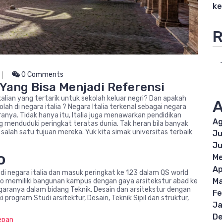
ke
R
0 Comments
a Yang Bisa Menjadi Referensi
 kalian yang tertarik untuk sekolah keluar negri? Dan apakah
A
olah di negara italia ? Negara Italia terkenal sebagai negara
ranya. Tidak hanya itu, Italia juga menawarkan pendidikan
Ag
g menduduki peringkat teratas dunia. Tak heran bila banyak
 salah satu tujuan mereka. Yuk kita simak universitas terbaik
Ju
Ju
o
Me
Ap
di negara italia dan masuk peringkat ke 123 dalam QS world
Ma
ilano memiliki bangunan kampus dengan gaya arsitekstur abad ke
egaranya dalam bidang Teknik, Desain dan arsitekstur dengan
Fe
i program Studi arsitektur, Desain, Teknik Sipil dan struktur,
Ja
D
epan