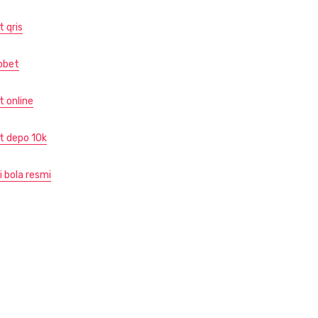
t qris
obet
t online
ot depo 10k
i bola resmi