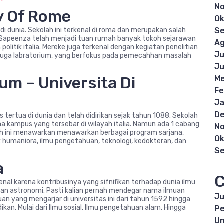
N
ty Of Rome
Ok
di dunia. Sekolah ini terkenal di roma dan merupakan salah
S
03. Sapeenza telah menjadi tuan rumah banyak tokoh sejarawan
Ag
olitik italia. Mereke juga terkenal dengan kegiatan penelitian
Ju
an juga labratorium, yang berfokus pada pemecahhan masalah
Ju
um – Universita Di
Me
Fe
Ja
D
 tertua di dunia dan telah didirikan sejak tahun 1088. Sekolah
ima kampus yang tersebar di wilayah italia. Namun ada 1 cabang
N
lah ini menawarkan menawarkan berbagai program sarjana,
Ok
k humaniora, ilmu pengetahuan, teknologi, kedokteran, dan
S
a
C
kenal karena kontribusinya yang sifnifikan terhadap dunia ilmu
an astronomi. Pasti kalian pernah mendegar nama ilmuan
Ju
muan yang mengarjar di universitas ini dari tahun 1592 hingga
an, Mulai dari Ilmu sosial, Ilmu pengetahuan alam, Hingga
Pe
Un