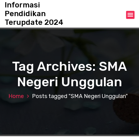
S
Informasi
k
Pendidikan
i
Terupdate 2024
p
t
o
c
o
n
Tag Archives: SMA
t
e
Negeri Unggulan
n
t
Home
Posts tagged "SMA Negeri Unggulan"