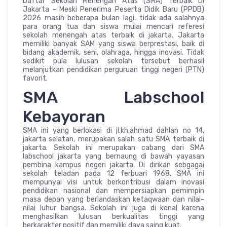
Daftar Sekolah Menengah Atas (SMA) Terbaik Di
Jakarta – Meski Penerima Peserta Didik Baru (PPDB)
2026 masih beberapa bulan lagi, tidak ada salahnya
para orang tua dan siswa mulai mencari referesi
sekolah menengah atas terbaik di jakarta. Jakarta
memiliki banyak SAM yang siswa berprestasi, baik di
bidang akademik, seni, olahraga, hingga inovasi. Tidak
sedikit pula lulusan sekolah tersebut berhasil
melanjutkan pendidikan perguruan tinggi negeri (PTN)
favorit.
SMA Labschool
Kebayoran
SMA ini yang berlokasi di jl.kh.ahmad dahlan no 14,
jakarta selatan, merupakan salah satu SMA terbaik di
jakarta. Sekolah ini merupakan cabang dari SMA
labschool jakarta yang bernaung di bawah yayasan
pembina kampus negeri jakarta. Di dirikan sebgagai
sekolah teladan pada 12 ferbuari 1968, SMA ini
mempunyai visi untuk berkontribusi dalam inovasi
pendidikan nasional dan mempersiapkan pemimpin
masa depan yang berlandaskan ketaqwaan dan nilai-
nilai luhur bangsa. Sekolah ini juga di kenal karena
menghasilkan lulusan berkualitas tinggi yang
berkarakter positif dan memiliki daya saing kuat.