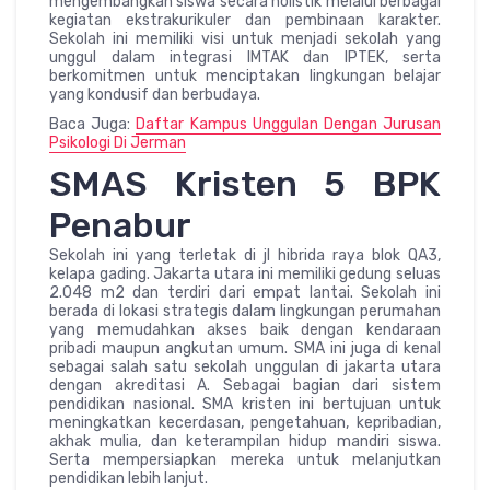
mengembangkan siswa secara holistik melalui berbagai
kegiatan ekstrakurikuler dan pembinaan karakter.
Sekolah ini memiliki visi untuk menjadi sekolah yang
unggul dalam integrasi IMTAK dan IPTEK, serta
berkomitmen untuk menciptakan lingkungan belajar
yang kondusif dan berbudaya.
Baca Juga:
Daftar Kampus Unggulan Dengan Jurusan
Psikologi Di Jerman
SMAS Kristen 5 BPK
Penabur
Sekolah ini yang terletak di jl hibrida raya blok QA3,
kelapa gading. Jakarta utara ini memiliki gedung seluas
2.048 m2 dan terdiri dari empat lantai. Sekolah ini
berada di lokasi strategis dalam lingkungan perumahan
yang memudahkan akses baik dengan kendaraan
pribadi maupun angkutan umum. SMA ini juga di kenal
sebagai salah satu sekolah unggulan di jakarta utara
dengan akreditasi A. Sebagai bagian dari sistem
pendidikan nasional. SMA kristen ini bertujuan untuk
meningkatkan kecerdasan, pengetahuan, kepribadian,
akhak mulia, dan keterampilan hidup mandiri siswa.
Serta mempersiapkan mereka untuk melanjutkan
pendidikan lebih lanjut.