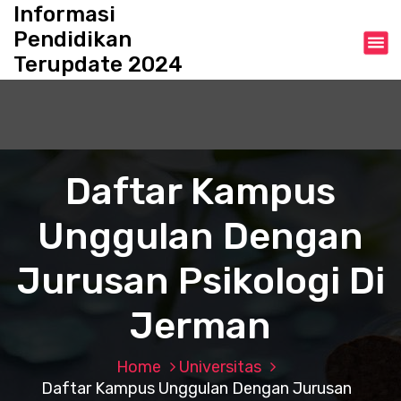
S
Informasi
k
Pendidikan
i
Terupdate 2024
p
t
o
c
o
n
Daftar Kampus
t
e
Unggulan Dengan
n
t
Jurusan Psikologi Di
Jerman
Home
Universitas
Daftar Kampus Unggulan Dengan Jurusan