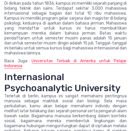
Di dirikan pada tahun 1836, kampus ini memiliki sejarah panjang di
bidang teknik dan sains. Terdapat sekitar 3.000 mahasiswa
internasional sebagai bagian dari total 10 ribu mahasiswa.
Kampus ini memiliki program gelar sarjana dan magister di bidang
psikologi, keduanya di ajarkan dalam bahasa jerman. Mahasiswa
yang mendaftar untuk kursus ini harus membuktikan
kemampuan mereka dalam bahasa jerman. Batas waktu
pendaftaram untuk semester musim panas adalah 15 januari
dan untuk semester musim dingin adalah 15 juli. Tanggal-tanggal
ini berlaku untuk semua kursus bagi mahasiswa internasional dan
mahasiswa lainnya.
Baca Juga:
Universitas Terbaik di Amerika untuk Pelajar
Indonesia
Internasional
Psychoanalytic University
Terletak di berlin, kampus ini sangat memahami pentingnya
manusia sebagai makhluk sosial dan biologi. Sela masa
perkuliahan, kamu akan belajar memahami individu dengan
melihat latar belakang dan sejarah personal serta pengaruh alam
bawah sadar. Bagaimana manusia berkembang dalam konteks
sosial, bagaimana mereka membentuk lingkungan dan
bagaimana hubungan menguntungkan dapat di ciptakan melalui
psikologi. Sebagai lulusan sarjana, nantinya kamu di siapkan