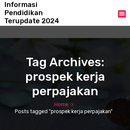
S
Informasi
k
Pendidikan
i
Terupdate 2024
p
t
o
c
o
n
Tag Archives:
t
e
prospek kerja
n
t
perpajakan
Home
Posts tagged "prospek kerja perpajakan"