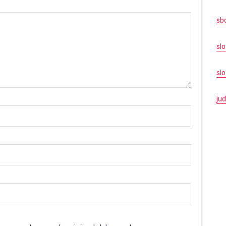
sb
slo
sl
jud