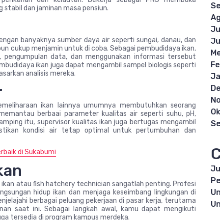
S
 stabil dan jaminan masa pensiun.
Ag
Ju
dengan banyaknya sumber daya air seperti sungai, danau, dan
Ju
 pun cukup menjamin untuk di coba. Sebagai pembudidaya ikan,
Me
r, pengumpulan data, dan menggunakan informasi tersebut
Fe
budidaya ikan juga dapat mengambil sampel biologis seperti
asarkan analisis mereka.
Ja
r
D
N
 pemeliharaan ikan lainnya umumnya membutuhkan seorang
Ok
 memantau berbaai parameter kualitas air seperti suhu, pH,
samping itu, supervisor kualitas ikan juga bertugas mengambil
S
stikan kondisi air tetap optimal untuk pertumbuhan dan
C
erbaik di Sukabumi
kan
Ju
Pe
 ikan atau fish hatchery technician sangatlah penting. Profesi
Un
ngsungan hidup ikan dan menjaga keseimbang lingkungan di
jelajahi berbagai peluang pekerjaan di pasar kerja, terutama
Un
an saat ini. Sebagai langkah awal, kamu dapat mengikuti
juga tersedia di program kampus merdeka.