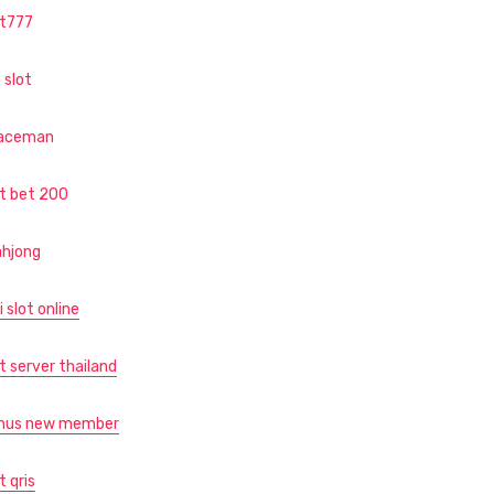
ot777
 slot
aceman
ot bet 200
hjong
i slot online
t server thailand
nus new member
t qris