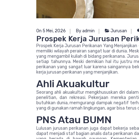
On 5 Mei, 2026
By admin
Jurusan
Prospek Kerja Jurusan Peri
Prospek Kerja Jurusan Perikanan Yang Menjanjikan 
memiliki wilayah perairan sangat luar di dunia. Me
yang mengambil kuliah di bidang perikanana. Jurus
setiap tahunnya. Meski demikian hal itu justru 
perikanan yang sangat luar karena saingannya bel
kerja jurusan perikanan yang menjanjikan.
Ahli Akuakultur
Seorang ahli akuakultur mengkhususkan diri dalam
penelitian, dan rekreasi. Pekerjaan mereka p
butuhkan dunia, memgurangi dampak negatif terh
yang di gunakan ramah lingkungan, agar bisa terus 
PNS Atau BUMN
Lulusan jurusan perikanan juga dapat bekerja seb
dapat menjadi staf bagian analis data perikanan dan
yang berada di bawah naungan. Kementerian 