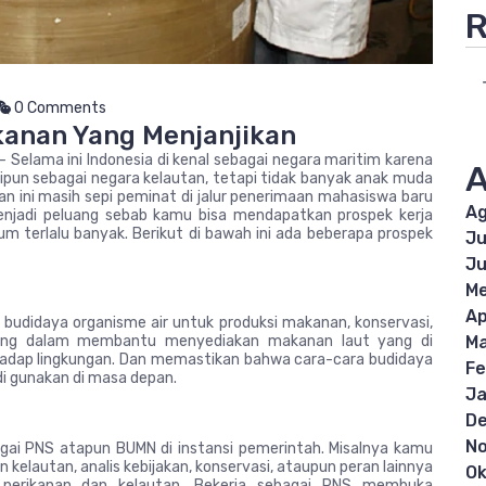
R
0 Comments
kanan Yang Menjanjikan
– Selama ini Indonesia di kenal sebagai negara maritim karena
A
skipun sebagai negara kelautan, tetapi tidak banyak anak muda
an ini masih sepi peminat di jalur penerimaan mahasiswa baru
Ag
menjadi peluang sebab kamu bisa mendapatkan prospek kerja
um terlalu banyak. Berikut di bawah ini ada beberapa prospek
Ju
Ju
Me
Ap
 budidaya organisme air untuk produksi makanan, konservasi,
Ma
enting dalam membantu menyediakan makanan laut yang di
adap lingkungan. Dan memastikan bahwa cara-cara budidaya
Fe
di gunakan di masa depan.
Ja
D
N
agai PNS atapun BUMN di instansi pemerintah. Misalnya kamu
 kelautan, analis kebijakan, konservasi, ataupun peran lainnya
Ok
perikanan dan kelautan. Bekerja sebagai PNS membuka