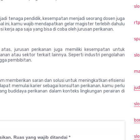
sl
njadi tenaga pendidik, kesempatan menjadi seorang dosen juga
rtp
l ini, kamu wajib mendapatkan gelar magister terlebih dahulu
si kerja apa saja yang bisa di coba oleh jurusan perikanan.
sp
 atas, jurusan perikanan juga memiliki kesempatan untuk
nan atau sektor terkait lainnya. Seperti industri pengolahan
sl
ngga pembibitan.
ma
lam memberikan saran dan solusi untuk meningkatkan efisiensi
dapat memulai karier sebagai konsultan perikanan, kamu perlu
jud
ng budidaya perikanan dalam konteks lingkungan perairan di
slo
bo
slo
sikan.
Ruas yang wajib ditandai
*