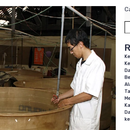
C
R
Ke
Ke
Da
Be
Al
T
Me
Ka
Da
ke