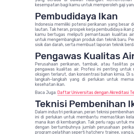
kesempatan bagi kamu untuk memperoleh gaji yang
Pembudidaya Ikan
Indonesia memiliki potensi perikanan yang besar 
lautan. Tak heran, prospek kerja pembudidaya ikan
kamu bertugas meliputi pemantauan kualitas ai
untuk mengembangkan produk dan teknik baru. Pem
sisik dan darah, serta membuat laporan teknik berd
Pengawas Kualitas Ai
Perusahaan perikanan, tambak, atau fasilitas
pengawas kualitas air. Profesi ini penting untuk
oksigen terlarut, dan konsentrasi bahan kimia. Di 
langkah-langkah yang di perlukan untuk mema
kesehatan ikan.
Baca Juga:
Daftar Universitas dengan Akreditasi T
Teknisi Pembenihan I
Dalam industri perikanan, peran teknisi pembenihan
ini di perlukan untuk membantu memastikan kela
mana ikan di kembangkan. Tak perlu ragu untuk men
dengan bertumbuhnya jumlah perusahaan perikan
program pelatihan seperti hatchery trainee, yang 