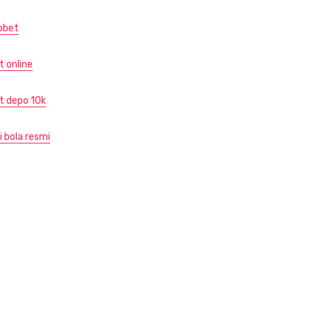
obet
t online
ot depo 10k
i bola resmi