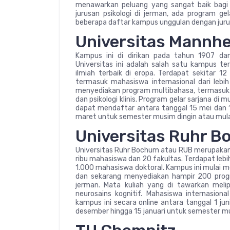
menawarkan peluang yang sangat baik bagi s
jurusan psikologi di jerman, ada program gel
beberapa daftar kampus unggulan dengan jurusa
Universitas Mannh
Kampus ini di dirikan pada tahun 1907 da
Universitas ini adalah salah satu kampus te
ilmiah terbaik di eropa. Terdapat sekitar 12
termasuk mahasiswa internasional dari lebih 
menyediakan program multibahasa, termasuk sar
dan psikologi klinis. Program gelar sarjana d
dapat mendaftar antara tanggal 15 mei dan 15 
maret untuk semester musim dingin atau mula
Universitas Ruhr 
Universitas Ruhr Bochum atau RUB merupakan 
ribu mahasiswa dan 20 fakultas. Terdapat lebih
1.000 mahasiswa doktoral. Kampus ini mulai 
dan sekarang menyediakan hampir 200 progr
jerman. Mata kuliah yang di tawarkan meliput
neurosains kognitif. Mahasiswa internasiona
kampus ini secara online antara tanggal 1 ju
desember hingga 15 januari untuk semester m