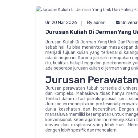
On 20 Mar 2026
By admin
Universi
Jurusan Kuliah Di Jerman Yang Un
Jurusan Kuliah Di Jerman Yang Unik Dan Paling
sebab hal itu bisa menentukan masa depan da
menjadi tujuan kuliah yang terkenal di kalang
ada di negeri ini. Karena jerman merupakan n
itu, kualitas hidup tinggi dan perekonomian y
ada beberapa jurusan kuliah di jerman yang unik
Jurusan Perawatan
Jurusan perawatan tubuh tersedia di universi
dan kompleks. Mahasiswa tidak hanya mempel
terlibat dalam studi psikologi sosial, seni, se
Jurusan ini menciptakan profesional perawa
dunia kesehatan dan kecantikan. Dengan a
mahasiswa memiliki kesempatan untuk mengeks
konvensional. Keberagaman ini menunjukkan 
inovasi dan eksplorasi yang lebih luas. M
dengan lebih spesifik dan mendalam.