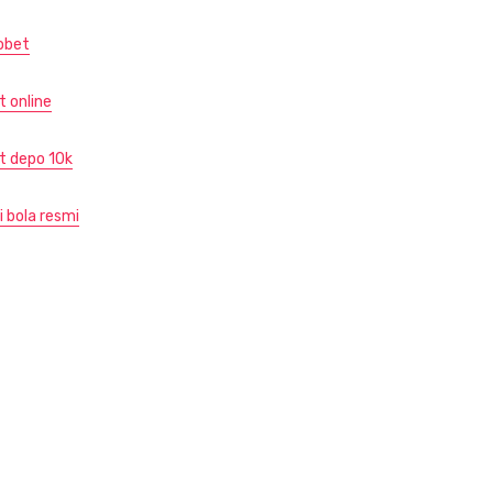
obet
t online
ot depo 10k
i bola resmi