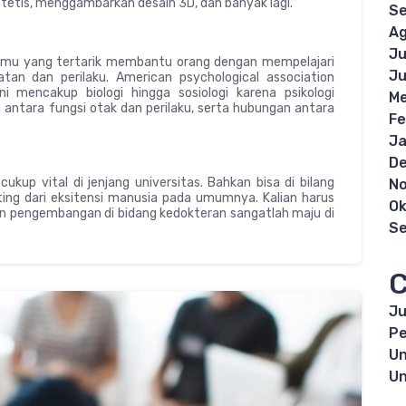
tetis, menggambarkan desain 3D, dan banyak lagi.
S
Ag
Ju
kamu yang tertarik membantu orang dengan mempelajari
Ju
an dan perilaku. American psychological association
 mencakup biologi hingga sosiologi karena psikologi
Me
antara fungsi otak dan perilaku, serta hubungan antara
Fe
Ja
D
ukup vital di jenjang universitas. Bahkan bisa di bilang
N
ting dari eksitensi manusia pada umumnya. Kalian harus
Ok
n pengembangan di bidang kedokteran sangatlah maju di
S
C
Ju
Pe
Un
Un