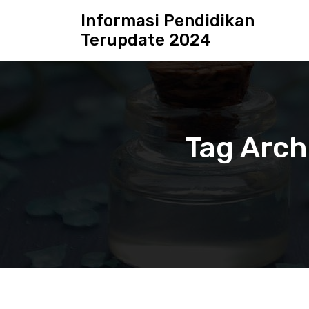
S
Informasi Pendidikan
k
Terupdate 2024
i
p
t
o
c
o
n
Tag Arch
t
e
n
t