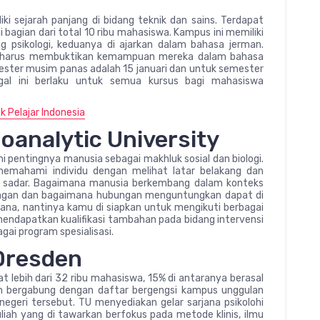
iki sejarah panjang di bidang teknik dan sains. Terdapat
 bagian dari total 10 ribu mahasiswa. Kampus ini memiliki
g psikologi, keduanya di ajarkan dalam bahasa jerman.
ni harus membuktikan kemampuan mereka dalam bahasa
ster musim panas adalah 15 januari dan untuk semester
ggal ini berlaku untuk semua kursus bagi mahasiswa
k Pelajar Indonesia
oanalytic University
i pentingnya manusia sebagai makhluk sosial dan biologi.
memahami individu dengan melihat latar belakang dan
h sadar. Bagaimana manusia berkembang dalam konteks
ungan dan bagaimana hubungan menguntungkan dapat di
arjana, nantinya kamu di siapkan untuk mengikuti berbagai
mendapatkan kualifikasi tambahan pada bidang intervensi
gai program spesialisasi.
 Dresden
at lebih dari 32 ribu mahasiswa, 15% di antaranya berasal
den bergabung dengan daftar bergengsi kampus unggulan
egeri tersebut. TU menyediakan gelar sarjana psikolohi
iah yang di tawarkan berfokus pada metode klinis, ilmu