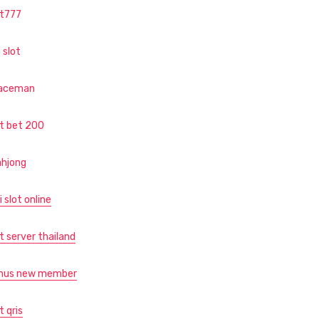
ot777
 slot
aceman
ot bet 200
hjong
i slot online
t server thailand
nus new member
t qris