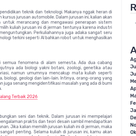
R
 pendidikan teknik dan teknologi. Makanya nggak heran di
ursus jurusan automobile. Dalam jurusan ini, kalian akan
an untuk merancang dan mengawasi penerapan sistem
ih kuliah jurusan ini di jerman tentunya karena industri
 menguntungkan. Perkuliahannya juga adaka sangat seru
ogi terkini seperti AI bahkan robot untuk menghasilkan
A
Ag
ari semua fenomena di alam semesta. Ada dua cabang
Ju
njutnya ada biologi yakni botani, zoologi, genetika atau
ervariasi, namun umumnya mencakup mata kuliah seperti
Ju
 biologi, geologi dan lain-lain. Intinya, orang-orang yang
Me
an juga senang mengidentifikasi masalah yang ada di bumi
Ap
.
Ma
Malang Terbaik 2026
Fe
Ja
ungkan seni dan teknik. Dalam jurusan ini mempelajari
D
pengalaman praktis dan teori desain sambil mendapatkan
N
. Jika kalian memilih jurusan kuliah ini di jerman, maka
Ok
sangat penting. Selama kuliah di jurusan ini, kamu akan