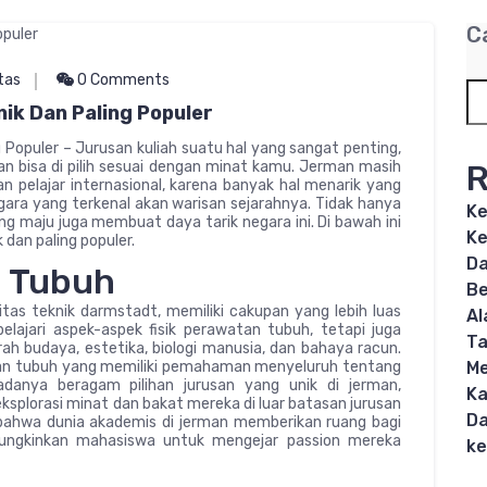
C
tas
0 Comments
ik Dan Paling Populer
 Populer – Jurusan kuliah suatu hal yang sangat penting,
R
n bisa di pilih sesuai dengan minat kamu. Jerman masih
an pelajar internasional, karena banyak hal menarik yang
egara yang terkenal akan warisan sejarahnya. Tidak hanya
Ke
ang maju juga membuat daya tarik negara ini. Di bawah ini
Ke
 dan paling populer.
Da
 Tubuh
Be
tas teknik darmstadt, memiliki cakupan yang lebih luas
Al
ajari aspek-aspek fisik perawatan tubuh, tetapi juga
T
jarah budaya, estetika, biologi manusia, dan bahaya racun.
Me
tan tubuh yang memiliki pemahaman menyeluruh tentang
danya beragam pilihan jurusan yang unik di jerman,
Ka
plorasi minat dan bakat mereka di luar batasan jurusan
Da
bahwa dunia akademis di jerman memberikan ruang bagi
emungkinkan mahasiswa untuk mengejar passion mereka
ke