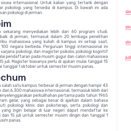
iswa internasional. Untuk kalian yang tertarik dengan
ar psikologi yang tersedia di kampus. Di bawah ini ada
sb
n psikologi di jerman.
eim
slo
n sekarang menyediakan lebih dari 60 program studi.
rbaik di jerman, termasuk dalam 20 lembaga penelitian
 ribu mahasiswa yang kuliah di kampus ini setiap saat,
sl
100 negara berbeda. Perguruan tinggi internasional ini
jana psikologi, dan magister psikoloi, psikologi kognitif
i mulai pendaftaran pada musim gugur dan calon mahasiswa
jud
juli. Magister biasanya perlu di ajukan mulai tanggal 15
i tanggal 1 oktober untuk semester musim panas.
Bochum
salah satu kampus terbesar di jerman dengan hampir 43
 dari 6.300 mahasiswa internasional, termasiuk lebih dari
menyelenggarakan perkulihahan pertama pada tahun 1965
am gelar, yang sebagai besar di ajarkan dalam bahasa
i psikologi klinis dan psikoterapi, serta psikologi dan
l yang ingin belajar di luar negeri dapat mendaftar ke
ni dan 15 juli untuk semester musim dingin dan tanggal 1
usim panas.