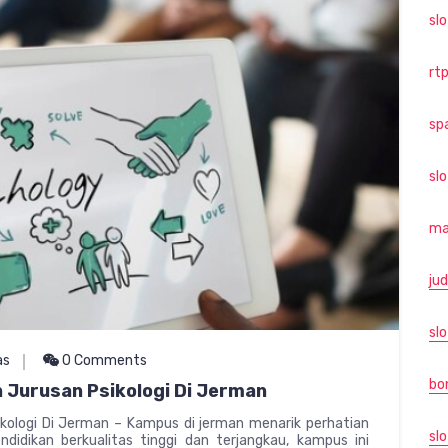
sl
rtp
sp
sl
ma
jud
slo
as
0 Comments
bo
Jurusan Psikologi Di Jerman
ologi Di Jerman – Kampus di jerman menarik perhatian
slo
didikan berkualitas tinggi dan terjangkau, kampus ini