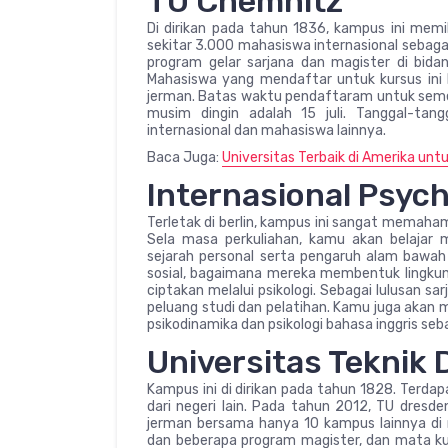
TU Chemnitz
Di dirikan pada tahun 1836, kampus ini memil
sekitar 3.000 mahasiswa internasional sebagai
program gelar sarjana dan magister di bidan
Mahasiswa yang mendaftar untuk kursus i
jerman. Batas waktu pendaftaram untuk seme
musim dingin adalah 15 juli. Tanggal-tan
internasional dan mahasiswa lainnya.
Baca Juga:
Universitas Terbaik di Amerika untu
Internasional Psych
Terletak di berlin, kampus ini sangat memaham
Sela masa perkuliahan, kamu akan belajar 
sejarah personal serta pengaruh alam bawa
sosial, bagaimana mereka membentuk lingk
ciptakan melalui psikologi. Sebagai lulusan s
peluang studi dan pelatihan. Kamu juga akan 
psikodinamika dan psikologi bahasa inggris seba
Universitas Teknik
Kampus ini di dirikan pada tahun 1828. Terdap
dari negeri lain. Pada tahun 2012, TU dres
jerman bersama hanya 10 kampus lainnya di n
dan beberapa program magister, dan mata kul