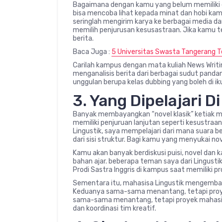
Bagaimana dengan kamu yang belum memiliki gam
bisa mencoba lihat kepada minat dan hobi kamu.
seringlah mengirim karya ke berbagai media da
memilih penjurusan kesusastraan. Jika kamu t
berita.
Baca Juga :
5 Universitas Swasta Tangerang T
Carilah kampus dengan mata kuliah News Writi
menganalisis berita dari berbagai sudut pandan
unggulan berupa kelas dubbing yang boleh di iku
3. Yang Dipelajari D
Banyak membayangkan “novel klasik” ketiak men
memiliki penjuruan lanjutan seperti kesustraa
Lingustik, saya mempelajari dari mana suara b
dari sisi struktur. Bagi kamu yang menyukai no
Kamu akan banyak berdiskusi puisi, novel dan k
bahan ajar. beberapa teman saya dari Lingust
Prodi Sastra Inggris di kampus saat memiliki p
Sementara itu, mahasisa Lingustik mengembang
Keduanya sama-sama menantang, tetapi proyek
sama-sama menantang, tetapi proyek mahasisw
dan koordinasi tim kreatif.