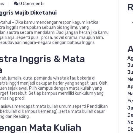
as
0 Comments
R
ggris Wajib Diketahui
iketahui – Jika kamu mendengar respon kagum ketika
stra Inggris merupakan sebuah bidang ilmu yang
ik dan sastra secara mendalam. Jadi jangan heran jika kamu
 karja, seperti puisi, prosa, novel drama, maupun film.
kebudayaan negara-negara dengan bahasa Inggris
A
astra Inggris & Mata
Ag
Ju
a
Ju
ah, jurnalis, duta, pemandu wisata atau bekerja di
Me
tra Inggri menjadi cakupan karier yang sangat luas. Oleh
Ap
uan sejak awal. Pilih kampus dengan mata kuliah yang
Ma
et tersebut. Setiap kampus memiliki kurikulum yang
-masing prodi.
Fe
asiswa mendapat mata kuliah umum seperti Pendidikan
Ja
erkuliah di kampus kemenag), serta mata kuliah dasar
D
ing dan Reading.
N
dengan Mata Kuliah
Ok