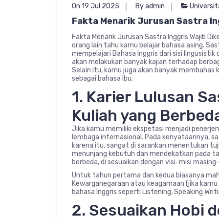
On 19 Jul 2025
By admin
Universit
Fakta Menarik Jurusan Sastra In
Fakta Menarik Jurusan Sastra Inggris Wajib D
orang lain tahu kamu belajar bahasa asing. Sa
mempelajari Bahasa Inggris dari sisi lingusist
akan melakukan banyak kajian terhadap berbagai
Selain itu, kamu juga akan banyak membahas 
sebagai bahasa Ibu.
1. Karier Lulusan S
Kuliah yang Berbed
Jika kamu memiliki ekspetasi menjadi penerjem
lembaga internasional. Pada kenyataannya, sas
karena itu, sangat di sarankan menentukan tuj
menunjang kebutuh dan mendekatkan pada targ
berbeda, di sesuaikan dengan visi-misi masing
Untuk tahun pertama dan kedua biasanya mah
Kewarganegaraan atau keagamaan (jika kamu b
bahasa Inggris seperti Listening, Speaking Writ
2. Sesuaikan Hobi 