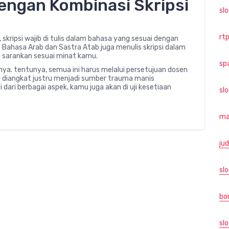
dengan Kombinasi Skripsi
sl
rtp
 skripsi wajib di tulis dalam bahasa yang sesuai dengan
Bahasa Arab dan Sastra Atab juga menulis skripsi dalam
di sarankan sesuai minat kamu.
sp
ya. tentunya, semua ini harus melalui persetujuan dosen
g diangkat justru menjadi sumber trauma manis
i dari berbagai aspek, kamu juga akan di uji kesetiaan
sl
ma
jud
slo
bo
slo