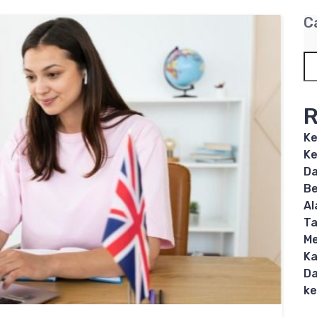
C
R
Ke
Ke
Da
Be
Al
T
Me
Ka
Da
ke