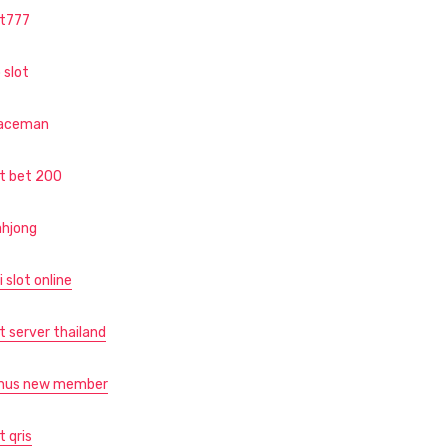
ot777
 slot
aceman
ot bet 200
hjong
i slot online
t server thailand
nus new member
t qris