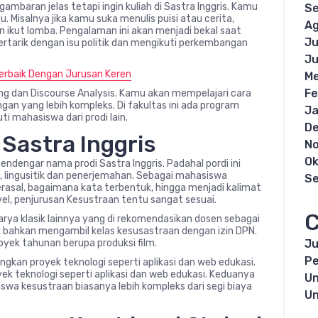
baran jelas tetapi ingin kuliah di Sastra Inggris. Kamu
S
 Misalnya jika kamu suka menulis puisi atau cerita,
Ag
n ikut lomba. Pengalaman ini akan menjadi bekal saat
Ju
ertarik dengan isu politik dan mengikuti perkembangan
Ju
erbaik Dengan Jurusan Keren
Me
Fe
ng dan Discourse Analysis. Kamu akan mempelajari cara
gan yang lebih kompleks. Di fakultas ini ada program
Ja
ti mahasiswa dari prodi lain.
D
i Sastra Inggris
N
Ok
dengar nama prodi Sastra Inggris. Padahal pordi ini
n, lingusitik dan penerjemahan. Sebagai mahasiswa
S
erasal, bagaimana kata terbentuk, hingga menjadi kalimat
vel, penjurusan Kesustraan tentu sangat sesuai.
C
arya klasik lainnya yang di rekomendasikan dosen sebagai
ik bahkan mengambil kelas kesusastraan dengan izin DPN.
Ju
royek tahunan berupa produksi film.
Pe
kan proyek teknologi seperti aplikasi dan web edukasi.
 teknologi seperti aplikasi dan web edukasi. Keduanya
Un
a kesustraan biasanya lebih kompleks dari segi biaya
Un