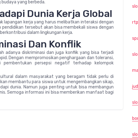
g budaya yang berbeda.
sl
dapi Dunia Kerja Global
yak lapangan kerja yang harus melibatkan interaksi dengan
rtp
n pendidikan tersebut akan bisa membekali siswa dengan
erkontribusi dalam lingkungan kerja.
sp
inasi Dan Konflik
h adanya diskriminasi dan juga konflik yang bisa terjadi
sl
opid. Dengan mempromosikan penghargaan dan toleransi,
i pembentukan persepsi negatif terhadap kelompok
ma
kultural dalam masyarakat yang beragam tidak perlu di
ya akan membantu para siswa untuk mengembangkan sikap,
jud
adapi dunia. Namun juga penting untuk bisa membangun
monis. Semoga informasi ini bisa memberikan manfaat bagi
slo
bo
slo