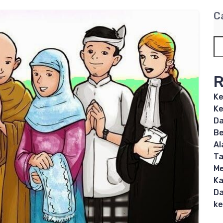
C
R
Ke
Ke
Da
Be
Al
T
Me
Ka
Da
ke