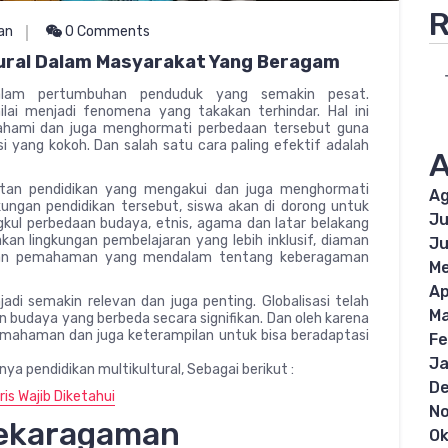
R
an
0 Comments
tural Dalam Masyarakat Yang Beragam
 Dalam pertumbuhan penduduk yang semakin pesat.
ilai menjadi fenomena yang takakan terhindar. Hal ini
ahami dan juga menghormati perbedaan tersebut guna
 yang kokoh. Dan salah satu cara paling efektif adalah
A
katan pendidikan yang mengakui dan juga menghormati
Ag
ngan pendidikan tersebut, siswa akan di dorong untuk
Ju
ul perbedaan budaya, etnis, agama dan latar belakang
akan lingkungan pembelajaran yang lebih inklusif, diaman
Ju
kan pemahaman yang mendalam tentang keberagaman
Me
Ap
jadi semakin relevan dan juga penting. Globalisasi telah
Ma
 budaya yang berbeda secara signifikan. Dan oleh karena
 pemahaman dan juga keterampilan untuk bisa beradaptasi
Fe
Ja
a pendidikan multikultural, Sebagai berikut :
D
is Wajib Diketahui
N
nekaragaman
Ok