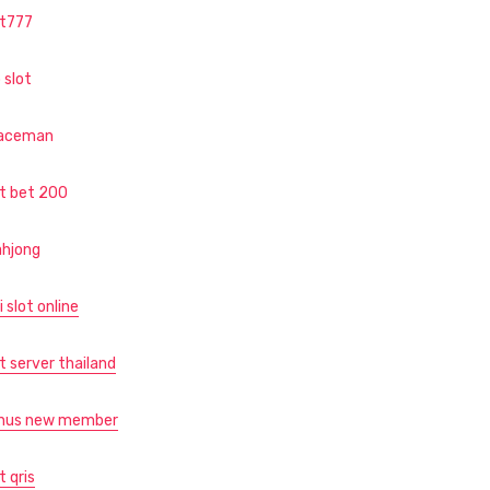
ot777
 slot
aceman
ot bet 200
hjong
i slot online
t server thailand
nus new member
t qris