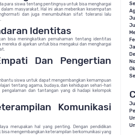
S
da para siswa tentang pentingnya untuk bisa menghargai
dalam masyarakat. Hal ini akan meberikan kesempatan
Ag
nghormati dan juga menumbuhkan sifat toleransi lalu
Ju
.
Ju
daran Identitas
Me
 akan bisa meningkatkan pemahaman tentang identitas
Fe
ena mereka di ajarkan untuk bisa mengakui dan menghargai
Ja
at.
D
mpati Dan Pengertian
N
Ok
S
n membantu siswa untuk dapat mengembangkan kemampuan
ajari tentang agama, budaya, dan kehidupan sehari-hari
t pengalaman dan tantangan yang di hadapi kelompok
C
Ju
terampilan Komunikasi
Pe
Un
Un
daya merupakan hal yang penting. Dengan pendidikan
uk bisa mengembangkan keterampilan berkomunikasi yang