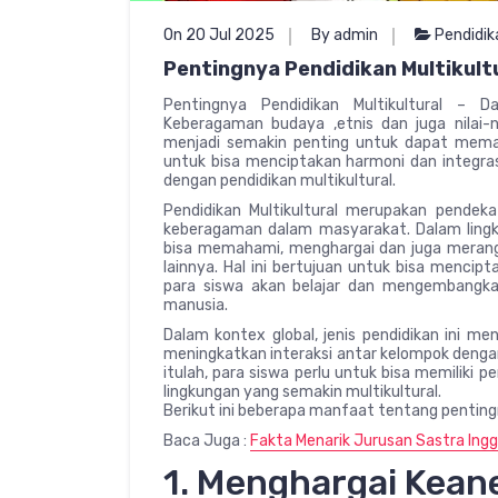
On 20 Jul 2025
By admin
Pendidik
Pentingnya Pendidikan Multikul
Pentingnya Pendidikan Multikultural –
Keberagaman budaya ,etnis dan juga nilai-n
menjadi semakin penting untuk dapat mem
untuk bisa menciptakan harmoni dan integrasi
dengan pendidikan multikultural.
Pendidikan Multikultural merupakan pende
keberagaman dalam masyarakat. Dalam lingku
bisa memahami, menghargai dan juga merangk
lainnya. Hal ini bertujuan untuk bisa mencipt
para siswa akan belajar dan mengembang
manusia.
Dalam kontex global, jenis pendidikan ini men
meningkatkan interaksi antar kelompok dengan
itulah, para siswa perlu untuk bisa memiliki
lingkungan yang semakin multikultural.
Berikut ini beberapa manfaat tentang pentingny
Baca Juga :
Fakta Menarik Jurusan Sastra Inggr
1. Menghargai Kea