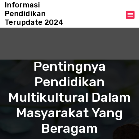
S
Informasi
k
Pendidikan
i
Terupdate 2024
p
t
o
c
o
n
Pentingnya
t
e
Pendidikan
n
t
Multikultural Dalam
Masyarakat Yang
Beragam