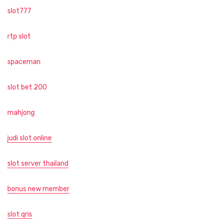
slot777
rtp slot
spaceman
slot bet 200
mahjong
judi slot online
slot server thailand
bonus new member
slot qris