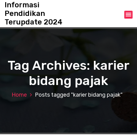
S
Informasi
k
Pendidikan
i
Terupdate 2024
p
t
o
c
o
n
Tag Archives: karier
t
e
bidang pajak
n
t
Home
Posts tagged "karier bidang pajak"