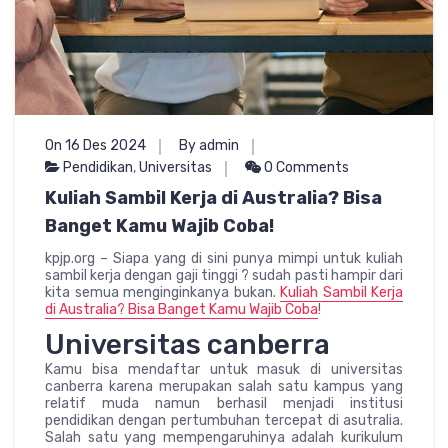
On 16 Des 2024
By admin
Pendidikan
,
Universitas
0 Comments
Kuliah Sambil Kerja di Australia? Bisa
Banget Kamu Wajib Coba!
kpjp.org – Siapa yang di sini punya mimpi untuk kuliah
sambil kerja dengan gaji tinggi ? sudah pasti hampir dari
kita semua menginginkanya bukan.
Kuliah Sambil Kerja
di Australia? Bisa Banget Kamu Wajib Coba
!
Universitas canberra
Kamu bisa mendaftar untuk masuk di universitas
canberra karena merupakan salah satu kampus yang
relatif muda namun berhasil menjadi institusi
pendidikan dengan pertumbuhan tercepat di asutralia.
Salah satu yang mempengaruhinya adalah kurikulum