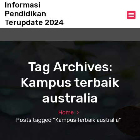
S
Informasi
k
Pendidikan
i
Terupdate 2024
p
t
o
c
o
n
Tag Archives:
t
e
Kampus terbaik
n
t
australia
Home
Posts tagged "Kampus terbaik australia"