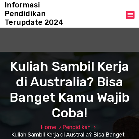
S
Informasi
k
Pendidikan
i
Terupdate 2024
p
t
o
c
o
n
Kuliah Sambil Kerja
t
e
di Australia? Bisa
n
t
Banget Kamu Wajib
Coba!
Home
Pendidikan
Kuliah Sambil Kerja di Australia? Bisa Banget