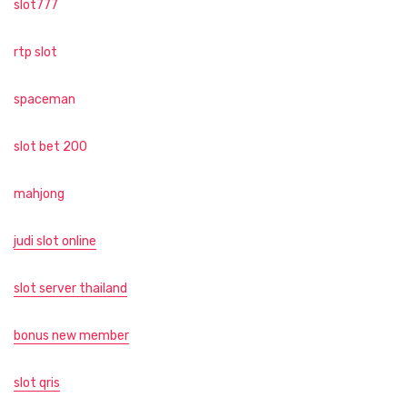
slot777
rtp slot
spaceman
slot bet 200
mahjong
judi slot online
slot server thailand
bonus new member
slot qris