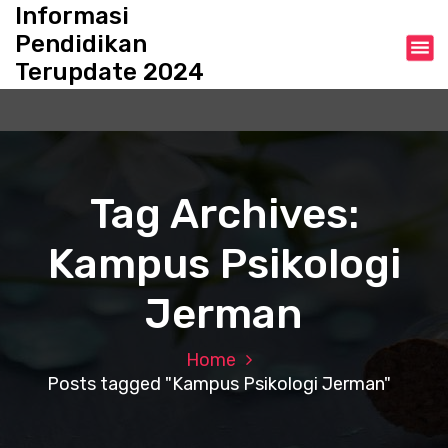
S
Informasi
k
Pendidikan
i
Terupdate 2024
p
t
o
c
o
n
Tag Archives:
t
e
Kampus Psikologi
n
t
Jerman
Home
Posts tagged "Kampus Psikologi Jerman"