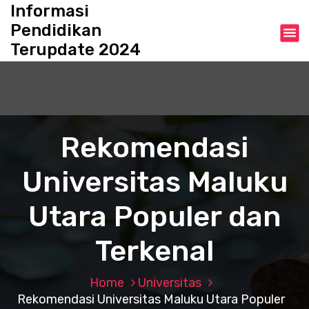
S
Informasi
k
Pendidikan
i
Terupdate 2024
p
t
o
c
o
n
Rekomendasi
t
e
Universitas Maluku
n
t
Utara Populer dan
Terkenal
Home
Universitas
Rekomendasi Universitas Maluku Utara Populer