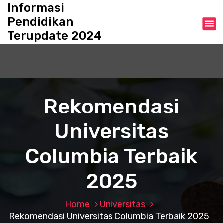
S
Informasi
k
Pendidikan
i
Terupdate 2024
p
t
o
c
o
n
Rekomendasi
t
e
Universitas
n
t
Columbia Terbaik
2025
Home
Universitas
Rekomendasi Universitas Columbia Terbaik 2025