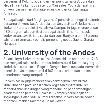
bergengsi di Kolombia. Dengan kampus utama di Bogora dan
Medellin serta kampus satelit di Manizales, Yopla dan palmira.
Universitas ini memiliki jangkauan luas dari Karibia hingga
Amazon.
Sebagai bagian dari “segitiga emas” pendidikan tinggi di Kolombia
bersama Universitas Antioquia dan Universitas Valle, kampus ini
terkenal karena seleksi ketatnya. Kampus ini juga menawarkan
430 program akademik di berbagai disiplin ilmu, termasuk
kedokteran, teknik, ilmu sosial dan seni. Banyak alumni terkenal
lahir di sini termasuk penulis pemenang nobel, Gabriel Garcia
Marquez.
2. University of the Andes
Selanjutnya, Universitas of the Andes dirikan pada tahun 1948
dan menjadi salah satu kampus terkemuka di Kolombia yang
terletak di pusat kota Bogota. Dengan berfokus pada inovasi dan
penelitian, Uniandes memiliki 163 laboratorium dan proses
penerimaan yang kompetitif.
Universitas ini juga menekankan pentingnya fleksibilitas
kurikulum dan partisipasi dalam kegiatan ekstrakurikuler,
menciptakan lingkungan yang mendukung pengembangan
akademik dan personal. Selain itu, kampus berkelanjutan
lingkungan. Salah satu alumni ternama universitas ini adalah
mantan Presiden Kolombia, Cesar Gaviria.