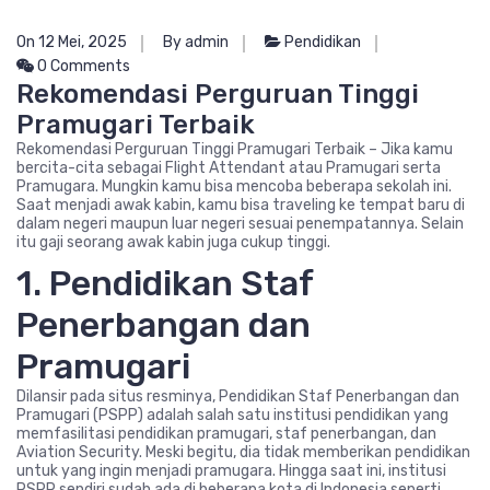
On 12 Mei, 2025
By admin
Pendidikan
0 Comments
Rekomendasi Perguruan Tinggi
Pramugari Terbaik
Rekomendasi Perguruan Tinggi Pramugari Terbaik – Jika kamu
bercita-cita sebagai Flight Attendant atau Pramugari serta
Pramugara. Mungkin kamu bisa mencoba beberapa sekolah ini.
Saat menjadi awak kabin, kamu bisa traveling ke tempat baru di
dalam negeri maupun luar negeri sesuai penempatannya. Selain
itu gaji seorang awak kabin juga cukup tinggi.
1. Pendidikan Staf
Penerbangan dan
Pramugari
Dilansir pada situs resminya, Pendidikan Staf Penerbangan dan
Pramugari (PSPP) adalah salah satu institusi pendidikan yang
memfasilitasi pendidikan pramugari, staf penerbangan, dan
Aviation Security. Meski begitu, dia tidak memberikan pendidikan
untuk yang ingin menjadi pramugara. Hingga saat ini, institusi
PSPP sendiri sudah ada di beberapa kota di Indonesia seperti