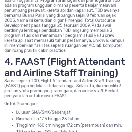
ada di Yogyakarta. Program pramugari dan pramugara di TOD
adalah program unggulan di mana peserta belajar melayani
penumpang pesawat, kereta api dan kapal laut. TOD awalnya
bernama Buana Paksi yang di bangun sejak 8 februari sejak
2005. Nama ini kemudian di ganti menjadi Total Outsource
Development pada tanggal 25 februari 2009. Pada awal
berdirinya lembaga pendidikan TOD langsung membuka 3
program studi dan menambah 1 peogram studi yaitu crew
kereta api saat memasuki tahun pertamanya. Uniknya, kampus
ini memberikan fasilitas seperti ruangan ber AC, lab, komputer
dan ruang praktik cabin practice.
4. FAAST (Flight Attendant
and Airline Staff Training)
Sama seperti TOD, Flight ATtendant and Airline Staff Training
(FAAST) juga berlokasi di daerah jogja. Selain itu, dia memiliki 3
jurusan yaitu pramugari, pramugara, dan airline staff. Berikut
persyaratan untuk masuk FAAST.
Untuk Pramugari :
Lulusan SMA/SMK/Sederajat
Minimal usia 17,5 hingga 23 tahun
Tinggi min. 160 cm hingga 172 cm (perempuan) dan min.
170 cm hingga 182 cm (laki-laki)