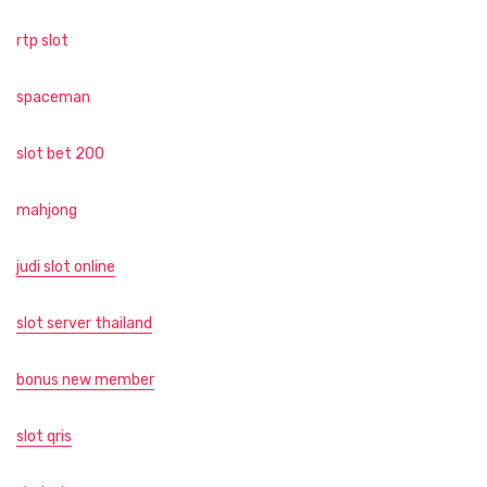
rtp slot
spaceman
slot bet 200
mahjong
judi slot online
slot server thailand
bonus new member
slot qris