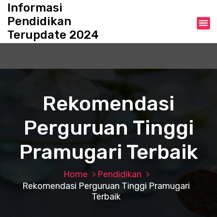
S
Informasi
k
Pendidikan
i
Terupdate 2024
p
t
o
c
o
n
Rekomendasi
t
e
Perguruan Tinggi
n
t
Pramugari Terbaik
Home
Pendidikan
Rekomendasi Perguruan Tinggi Pramugari
Terbaik