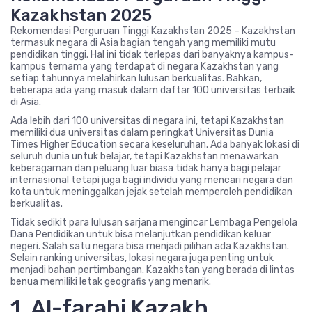
Kazakhstan 2025
Rekomendasi Perguruan Tinggi Kazakhstan 2025 – Kazakhstan
termasuk negara di Asia bagian tengah yang memiliki mutu
pendidikan tinggi. Hal ini tidak terlepas dari banyaknya kampus-
kampus ternama yang terdapat di negara Kazakhstan yang
setiap tahunnya melahirkan lulusan berkualitas. Bahkan,
beberapa ada yang masuk dalam daftar 100 universitas terbaik
di Asia.
Ada lebih dari 100 universitas di negara ini, tetapi Kazakhstan
memiliki dua universitas dalam peringkat Universitas Dunia
Times Higher Education secara keseluruhan. Ada banyak lokasi di
seluruh dunia untuk belajar, tetapi Kazakhstan menawarkan
keberagaman dan peluang luar biasa tidak hanya bagi pelajar
internasional tetapi juga bagi individu yang mencari negara dan
kota untuk meninggalkan jejak setelah memperoleh pendidikan
berkualitas.
Tidak sedikit para lulusan sarjana mengincar Lembaga Pengelola
Dana Pendidikan untuk bisa melanjutkan pendidikan keluar
negeri. Salah satu negara bisa menjadi pilihan ada Kazakhstan.
Selain ranking universitas, lokasi negara juga penting untuk
menjadi bahan pertimbangan. Kazakhstan yang berada di lintas
benua memiliki letak geografis yang menarik.
1. Al-farabi Kazakh