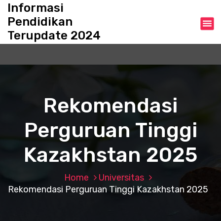
S
Informasi
k
Pendidikan
i
Terupdate 2024
p
t
o
c
o
n
Rekomendasi
t
e
Perguruan Tinggi
n
t
Kazakhstan 2025
Home
Universitas
Rekomendasi Perguruan Tinggi Kazakhstan 2025