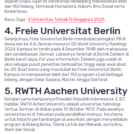
sejarah Eropa. Saat ini Universitas Heidelberg menawarkan lebih
dari 160 bidang, termasuk Humaniora, Hukum, Ilmu Sosial serta
Kedokteran.
Baca Juga :
5 Universitas Terbaik Di Singapura 2025
4. Freie Universitat Berlin
Selanjutnya, Freie Universitat Berlin menduduki peringkat 98 di
dunia dan ke 4 di Jerman menurut QS World University Rankings
2024. Kampus ini terdiri pada 4 Desember 1948 oleh mahasiswa
dan cendekiawan Jerman. Lokasinya terletak di Distrik Dahlem di
Berlin barat daya. For your information, Dahlem juga sudah di
akui sebagai pusat penelitian berkualitas tinggi sejak awal abad
ke-20. Buat kamu yang mau kuliah ke Freie Universitat Berlin.
Kampus ini menawarkan lebih dari 150 program studi berbagai
bidang, dengan Gelar Sarjana, Master, hingga Doktoral.
5. RWTH Aachen University
Kenalan sama kampusnya Presiden Republik Indonesia ke 3, BJ
Habibie. RWTH Achen University adalah universitas teknologi
tertua Jerman, di dirikan pada 10 Oktober 1870. Pada awalnya,
universitas ini di fokuskan pada pendidikan insinyur, terutama
untuk industri pertambangan di area Ruhr, dengan menyediakan
program di Bidang Kimia, Teknik Listrik dan Mekanik, serta Ilmu
Alam dan Sosial.