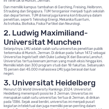
ini terletak di Muncih, Jerman.
Dan memiliki kampus tambahan di Garching, Freising, Heilbronn,
Straubing dan Singapura. TUM terorganisir menjadi tujuh sekolah
dan departemen. TUM di kenal juga karena kontribusinya dalam
penelitian, seperti Teknologi Energi, Mekanika Kuantum,
Astrofisika, Biofisika, Fisika Partikel dan Neurologi.
2. Ludwig Maximiliand-
Universitat Munchen
Selanjutnya, LMU adalah salah satu universitas penelitian publik
terkemuka di Munich, Jerman. Di dirikan pada tahun 1472 sebagai
Universitas Ingolstadt oleh Duke Ludwig IX dari Bavaria Lanshut.
Universitas tertua keenam jerman yang masih eksis hingga kini.
Memiliki lebih dari 300 program studi dan 18 fakultas. Sebanyakn
15 persen dari 45.000 mahasiswa LMU juga berasal dari luar
negeri.
3. Universitat Heidelberg
Menurut QS World University Rankings 2024. Universitat
Heidelberg menempati posisi ke 3 Jerman. Universitas ini
merupakan salah satu universitas tertua di Jerman, di dirikan
pada 1386. Sejak awal berdiri, universitas ini menjadi pusat
kegiatan intelektual dan juga memiliki peran penting dalam