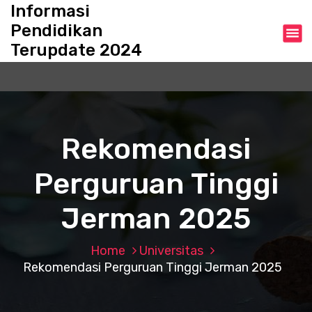
S
Informasi
k
Pendidikan
i
Terupdate 2024
p
t
o
c
o
n
Rekomendasi
t
e
Perguruan Tinggi
n
t
Jerman 2025
Home
Universitas
Rekomendasi Perguruan Tinggi Jerman 2025