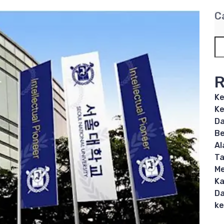
C
R
Ke
Ke
Da
Be
Al
T
Me
Ka
Da
ke