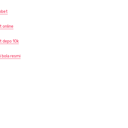
obet
t online
ot depo 10k
i bola resmi