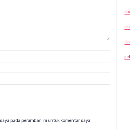
sb
slo
sl
jud
 saya pada peramban ini untuk komentar saya