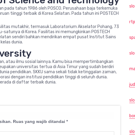
 of Science and Technology
sl
irikan pada tahun 1986 oleh POSCO. Perusahaan baja terkemuka
uan tiinggi terbaik di Korea Selatan. Pada tahun ini POSTECH
rtp
ilitas mutakhir, termasuk Laboratorium Akselator Pohang, 73
satu-satunya di Korea. Fasilitas ini memungkinkan POSTECH
elatan sendiri bahkan mendirikan empat pusat Institut Sains
sp
kelas dunia.
versity
sl
aan, atau ilmu sosial lainnya. Kamu bisa mempertimbangkan
akan universitas tertua di Asia Timur yang sudah berdiri
ma
dunia pendidikan. SKKU sama sekali tidak ketinggalan zaman,
orasi dengan institusi pendidikan tinggi di seluruh dunia.
erada di daftar terbaik dunia.
jud
slo
bo
sikan.
Ruas yang wajib ditandai
*
slo