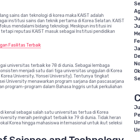
S
Ag
bidang sains dan teknologi di korea maka KAIST adalah
Ju
gai institusi sains dan teknik pertama di Korea Selatan. KAIST
Ju
okus mendalami bidang teknologi. Meskipun institusi ini
, tetapi reputasi KAIST masuk sebagai Institusi pendidikan
Me
Fe
an Fasilitas Terbaik
Ja
D
N
ai universitas terbaik ke 78 di dunia. Sebagai lembaga
Ok
onsisten menjadi satu dari tiga universitas unggulan di Korea
, Korea University, Yonsei University). Tentunya tingkat
S
onsei University menawarkan program sarjana dan pascasarjana
kan program-program dalam Bahasa Inggris untuk perkuliahan
C
Ju
 di kenal sebagai salah satu universitas tertua di Korea
Pe
iversity meraih peringkat terbaik ke 79 di dunia. Tidak heran
Un
 lokal Korea hingga mahasiswa internasional untuk ikut seleksi
Un