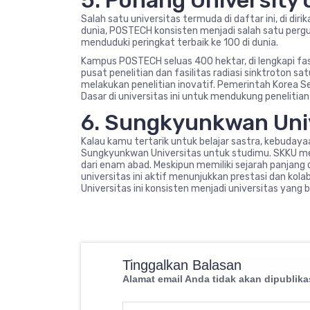
5. Pohang University
Salah satu universitas termuda di daftar ini, di d
dunia, POSTECH konsisten menjadi salah satu pergur
menduduki peringkat terbaik ke 100 di dunia.
Kampus POSTECH seluas 400 hektar, di lengkapi fas
pusat penelitian dan fasilitas radiasi sinktroton 
melakukan penelitian inovatif. Pemerintah Korea S
Dasar di universitas ini untuk mendukung penelitian 
6. Sungkyunkwan Uni
Kalau kamu tertarik untuk belajar sastra, kebuday
Sungkyunkwan Universitas untuk studimu. SKKU meup
dari enam abad. Meskipun memiliki sejarah panjang 
universitas ini aktif menunjukkan prestasi dan kolab
Universitas ini konsisten menjadi universitas yang b
Tinggalkan Balasan
Alamat email Anda tidak akan dipublika