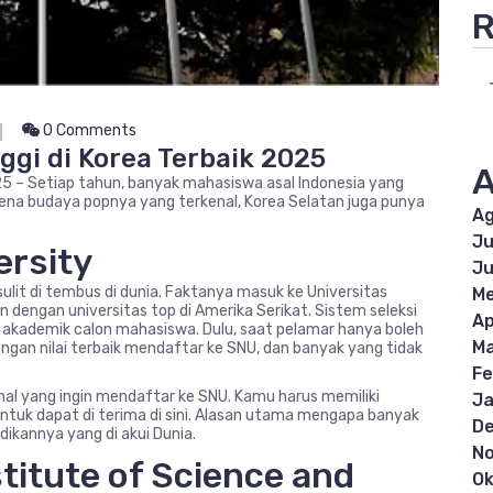
R
0 Comments
gi di Korea Terbaik 2025
A
25 – Setiap tahun, banyak mahasiswa asal Indonesia yang
karena budaya popnya yang terkenal, Korea Selatan juga punya
Ag
Ju
ersity
Ju
ulit di tembus di dunia. Faktanya masuk ke Universitas
Me
n dengan universitas top di Amerika Serikat. Sistem seleksi
Ap
 akademik calon mahasiswa. Dulu, saat pelamar hanya boleh
Ma
engan nilai terbaik mendaftar ke SNU, dan banyak yang tidak
Fe
nal yang ingin mendaftar ke SNU. Kamu harus memiliki
Ja
ntuk dapat di terima di sini. Alasan utama mengapa banyak
D
dikannya yang di akui Dunia.
N
titute of Science and
Ok