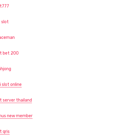
ot777
 slot
aceman
ot bet 200
hjong
i slot online
t server thailand
nus new member
t qris