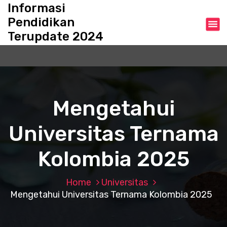
S
Informasi
k
Pendidikan
i
Terupdate 2024
p
t
o
c
o
n
Mengetahui
t
e
Universitas Ternama
n
t
Kolombia 2025
Home
Universitas
Mengetahui Universitas Ternama Kolombia 2025