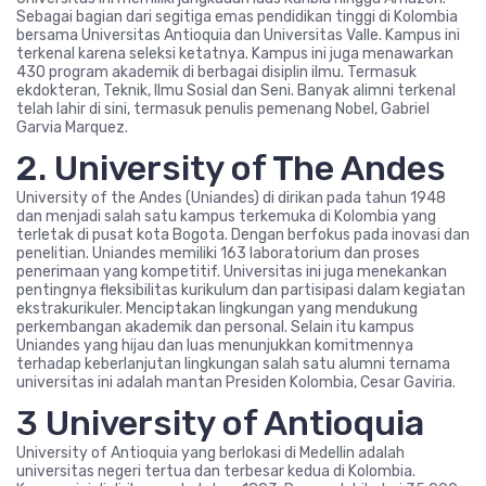
Sebagai bagian dari segitiga emas pendidikan tinggi di Kolombia
bersama Universitas Antioquia dan Universitas Valle. Kampus ini
terkenal karena seleksi ketatnya. Kampus ini juga menawarkan
430 program akademik di berbagai disiplin ilmu. Termasuk
ekdokteran, Teknik, Ilmu Sosial dan Seni. Banyak alimni terkenal
telah lahir di sini, termasuk penulis pemenang Nobel, Gabriel
Garvia Marquez.
2. University of The Andes
University of the Andes (Uniandes) di dirikan pada tahun 1948
dan menjadi salah satu kampus terkemuka di Kolombia yang
terletak di pusat kota Bogota. Dengan berfokus pada inovasi dan
penelitian. Uniandes memiliki 163 laboratorium dan proses
penerimaan yang kompetitif. Universitas ini juga menekankan
pentingnya fleksibilitas kurikulum dan partisipasi dalam kegiatan
ekstrakurikuler. Menciptakan lingkungan yang mendukung
perkembangan akademik dan personal. Selain itu kampus
Uniandes yang hijau dan luas menunjukkan komitmennya
terhadap keberlanjutan lingkungan salah satu alumni ternama
universitas ini adalah mantan Presiden Kolombia, Cesar Gaviria.
3 University of Antioquia
University of Antioquia yang berlokasi di Medellin adalah
universitas negeri tertua dan terbesar kedua di Kolombia.