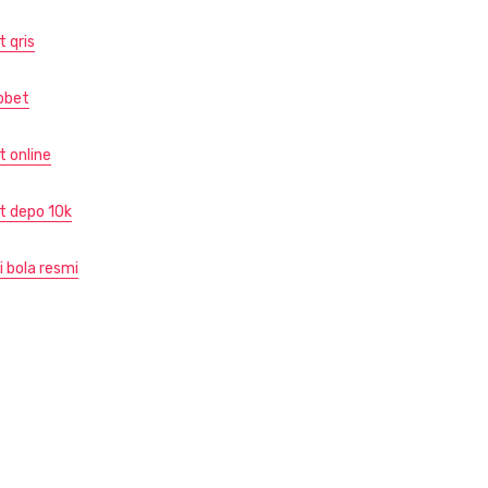
t qris
obet
t online
ot depo 10k
i bola resmi