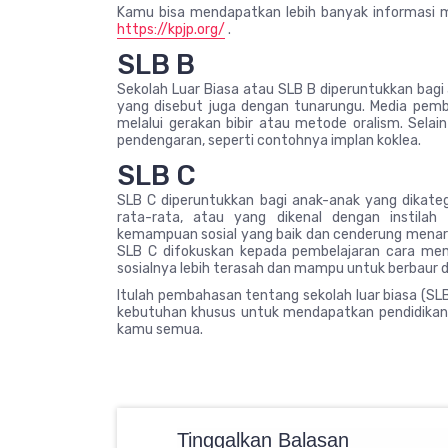
Kamu bisa mendapatkan lebih banyak informasi me
https://kpjp.org/
.
SLB B
Sekolah Luar Biasa atau SLB B diperuntukkan bag
yang disebut juga dengan tunarungu. Media pembe
melalui gerakan bibir atau metode oralism. Selai
pendengaran, seperti contohnya implan koklea.
SLB C
SLB C diperuntukkan bagi anak-anak yang dikatego
rata-rata, atau yang dikenal dengan instilah
kemampuan sosial yang baik dan cenderung menarik d
SLB C difokuskan kepada pembelajaran cara mem
sosialnya lebih terasah dan mampu untuk berbaur
Itulah pembahasan tentang sekolah luar biasa (SLB
kebutuhan khusus untuk mendapatkan pendidikan ya
kamu semua.
Tinggalkan Balasan