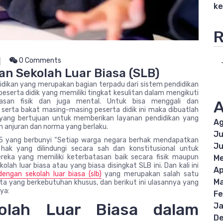
ke
R
0 Comments
n Sekolah Luar Biasa (SLB)
idikan yang merupakan bagian terpadu dari sistem pendidikan
peserta didik yang memiliki tingkat kesulitan dalam mengikuti
asan fisik dan juga mental. Untuk bisa menggali dan
A
serta bakat masing-masing peserta didik ini maka dibuatlah
i yang bertujuan untuk memberikan layanan pendidikan yang
Ag
 anjuran dan norma yang berlaku.
Ju
45 yang berbunyi “Setiap warga negara berhak mendapatkan
Ju
 hak yang dilindungi secara sah dan konstitusional untuk
reka yang memiliki keterbatasan baik secara fisik maupun
Me
olah luar biasa atau yang biasa disingkat SLB ini. Dan kali ini
Ap
engan sekolah luar biasa (slb)
yang merupakan salah satu
Ma
ta yang berkebutuhan khusus, dan berikut ini ulasannya yang
ya:
Fe
olah Luar Biasa dalam
Ja
D