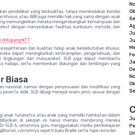
N
Ok
kan pendidikan yang berkualitas, tanpa membedakan kondisi
uhan khusus atau ABK juga memiliki hak yang sama dengan anak
S
 yang memungkinkan mereka mengembangkan kemampuan dan
Ag
but dengan menyediakan fasilitas, kurikulum, metode, dan
Ju
Ju
k di Kupang NTT
Me
kesejahteraan dan kualitas hidup anak berkebutuhan khusus.
ereka dapat meningkatkan keterampilan, pengetahuan, dan
Fe
gan lingkungan dan masyarakat. SLB juga dapat membantu
Ja
a hadapi, serta memberikan dukungan dan bimbingan yang
D
N
r Biasa
Ok
an nasional, namun dengan penyesuaian dan modifikasi yang
S
peserta didik. SLB dibagi menjadi enam jenis, sesuai dengan
C
agi anak tunanetra atau anak yang memiliki hambatan dalam
Ju
g diberikan di sekolah ini harus mampu mendorong mereka
Pe
. Di SLB A, umumnya guru menggunakan media pembelajaran
hatan, contohnya seperti buku Braille serta tape recorder.
Un