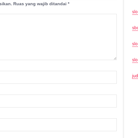
sikan.
Ruas yang wajib ditandai
*
slo
sb
slo
sl
jud