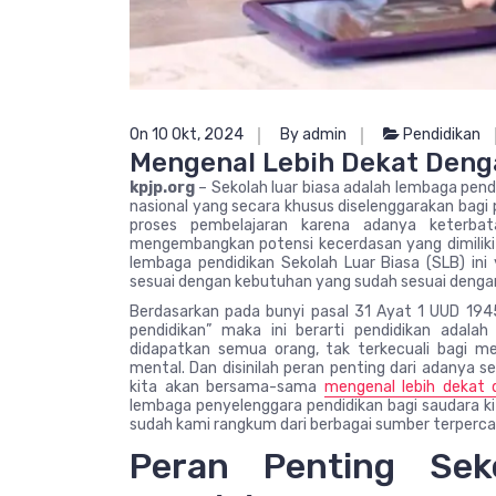
On 10 Okt, 2024
By admin
Pendidikan
Mengenal Lebih Dekat Denga
kpjp.org
– Sekolah luar biasa adalah lembaga pend
nasional yang secara khusus diselenggarakan bagi 
proses pembelajaran karena adanya keterbat
mengembangkan potensi kecerdasan yang dimiliki 
lembaga pendidikan Sekolah Luar Biasa (SLB) in
sesuai dengan kebutuhan yang sudah sesuai dengan
Berdasarkan pada bunyi pasal 31 Ayat 1 UUD 19
pendidikan” maka ini berarti pendidikan adalah
didapatkan semua orang, tak terkecuali bagi me
mental. Dan disinilah peran penting dari adanya sek
kita akan bersama-sama
mengenal lebih dekat d
lembaga penyelenggara pendidikan bagi saudara ki
sudah kami rangkum dari berbagai sumber terperca
Peran Penting Sek