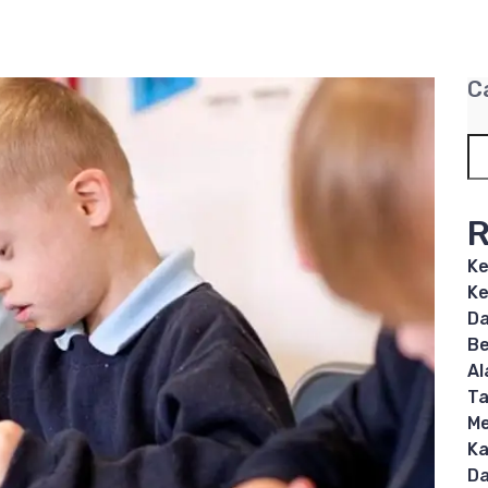
C
R
Ke
Ke
Da
Be
Al
T
Me
Ka
Da