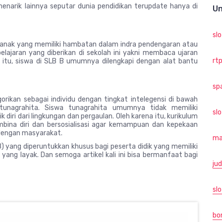
narik lainnya seputar dunia pendidikan terupdate hanya di
Un
sl
i anak yang memiliki hambatan dalam indra pendengaran atau
lajaran yang diberikan di sekolah ini yakni membaca ujaran
rtp
n itu, siswa di SLB B umumnya dilengkapi dengan alat bantu
sp
rikan sebagai individu dengan tingkat intelegensi di bawah
 tunagrahita. Siswa tunagrahita umumnya tidak memiliki
sl
iri dari lingkungan dan pergaulan. Oleh karena itu, kurikulum
bina diri dan bersosialisasi agar kemampuan dan kepekaan
 dengan masyarakat.
ma
) yang diperuntukkan khusus bagi peserta didik yang memiliki
ng layak. Dan semoga artikel kali ini bisa bermanfaat bagi
jud
slo
bo