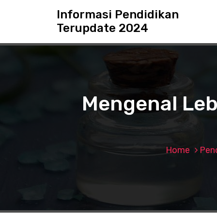
S
Informasi Pendidikan
k
Terupdate 2024
i
p
t
o
c
o
n
Mengenal Leb
t
e
n
t
Home
Pend