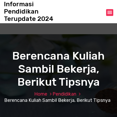
S
Informasi
k
Pendidikan
i
Terupdate 2024
p
t
o
c
o
n
Berencana Kuliah
t
e
Sambil Bekerja,
n
t
Berikut Tipsnya
Home
Pendidikan
Berencana Kuliah Sambil Bekerja, Berikut Tipsnya