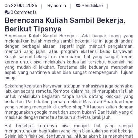
On 22 Okt, 2025
By admin
Pendidikan
0 Comments
Berencana Kuliah Sambil Bekerja,
Berikut Tipsnya
Berencana Kuliah Sambil Bekerja – Ada banyak orang yang
melanjutkan kuliah mereka sambil bekerja. Hal ini juga di landasi
dengan berbagai alasan, seperti ingin mencari pengalaman,
mencari uang jajan, atau program ekstensi kelas karyawan.
Kuliah sambil bekerja itu merupakan hal yang sangat keren,
karena untuk bisa melakukan kedua hal tersebut bukanlah hal
yang mudah di lakukan. Terutama bila keduanya merupakan
aspek yang nantinnya akan bisa sangat mempengaruhi tujuan
hidup.
Sekarang kegiatan karyawan ataupun mahasiswa juga banyak di
lakukan secara remote. Remote dalam hal ini merupakan istilah
untuk melakukan kegiatan tanpa harus datang kelokasi yang
berkaitan. Pasti kalian pernah melihat Mas atau Mbak kantoran
yang sedang mengetik di coffee shop? Ataupun kuliah dengan
menggunakan google meet dan zoom bukan? Dan itulah yang di
masksud dengan remote ataupun aktivitas jarak jauh.
Hal tersebut tentunya bisa menjadi hal yang sangat
menguntungkan bagi kalian yang ingin bisa kuliah sambil bekerja.
Selain lebih fleksibel, tentunya hal ini juga akan bisa menghemat