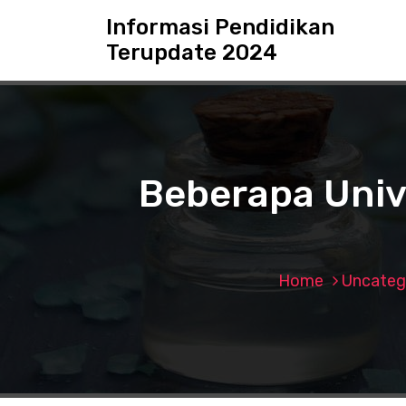
S
Informasi Pendidikan
k
Terupdate 2024
i
p
t
o
c
o
n
Beberapa Univ
t
e
n
t
Home
Uncateg