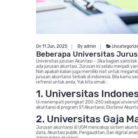
On 11 Jun, 2025
By admin
Uncategoriz
Beberapa Universitas Jurus
Universitas jurusan Akuntasi – Jika bagian sainste
ada jurusan akuntasi. Jurusan ini selalu menjadi y
Nah apakah kalian juga memiliki niat untuk megambi
jurusan akuntansi terbaik di indonesia. Bila kamu 
refrensi untuk anda. Yuk kita simak :
1. Universitas Indones
Ui menempati peringkat 200-250 sebagai unviersita
akuntansi di program S1 Akuntansi, Ekstensi Akuntan
2. Universitas Gaja 
Jurusan akuntansi di UGM mencakup sistem akuntas
data, Akuntasi publik, Pengauditan, Dan digital ana
dalam bidan akutansi.