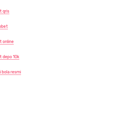
t qris
obet
t online
ot depo 10k
i bola resmi