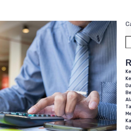
C
R
Ke
Ke
Da
Be
Al
T
Me
Ka
Da