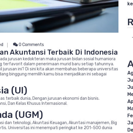
ke
R
ed
0 Comments
an Akuntansi Terbaik Di Indonesia
k ada jurusan kedokteran maka jurusan bidan sosial humaniora
A
ang terfavorit dalam penerimaan murid baru setiap tahunnya.
l jurusan ini? Di sini kita akan membahas beberapa universitas
Ag
sedang binggung memilih kamu bisa menjadikan ini sebagai
Ju
Ju
ia (UI)
Me
s terbaik dunia, Dengan jurusan ekonomi dan bisnis.
Ap
si, Dan Kelas Khusus Internasional.
Ma
Mada (UGM)
Fe
Ja
i dan teknologi, Akuntasi Keuagan, Akuntasi manajemen, Big
lytis. Universitas ini menempati peringkat ke 201-500 dunia
D