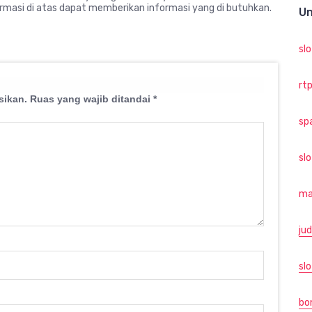
masi di atas dapat memberikan informasi yang di butuhkan.
Un
sl
rtp
sikan.
Ruas yang wajib ditandai
*
sp
sl
ma
jud
slo
bo