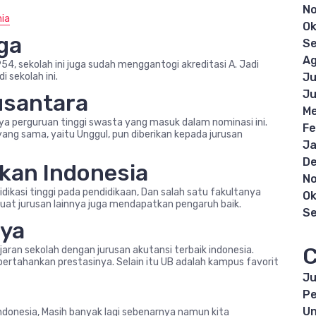
N
nia
Ok
gga
S
Ag
1954, sekolah ini juga sudah menggantogi akreditasi A. Jadi
i sekolah ini.
Ju
Ju
usantara
Me
a perguruan tinggi swasta yang masuk dalam nominasi ini.
Fe
si yang sama, yaitu Unggul, pun diberikan kepada jurusan
Ja
D
ikan Indonesia
N
dikasi tinggi pada pendidikaan, Dan salah satu fakultanya
Ok
uat jurusan lainnya juga mendapatkan pengaruh baik.
S
aya
C
jaran sekolah dengan jurusan akutansi terbaik indonesia.
pertahankan prestasinya. Selain itu UB adalah kampus favorit
Ju
Pe
Un
 indonesia, Masih banyak lagi sebenarnya namun kita