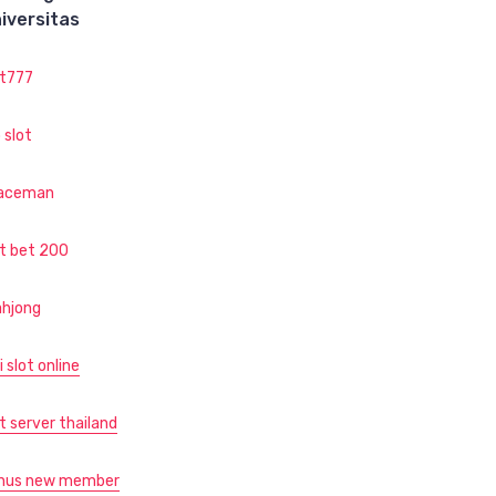
iversitas
ot777
 slot
aceman
ot bet 200
hjong
i slot online
t server thailand
nus new member