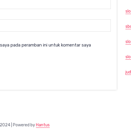
slo
sb
slo
 saya pada peramban ini untuk komentar saya
sl
jud
 2024 | Powered by
Hantus