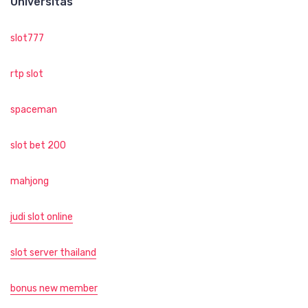
Universitas
slot777
rtp slot
spaceman
slot bet 200
mahjong
judi slot online
slot server thailand
bonus new member