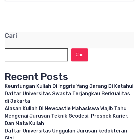
Cari
Cari
Recent Posts
Keuntungan Kuliah Di Inggris Yang Jarang Di Ketahui
Daftar Universitas Swasta Terjangkau Berkualitas
di Jakarta
Alasan Kuliah Di Newcastle Mahasiswa Wajib Tahu
Mengenai Jurusan Teknik Geodesi, Prospek Karier,
Dan Mata Kuliah
Daftar Universitas Unggulan Jurusan kedokteran
Gigi