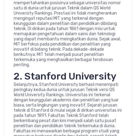
mempertahankan posisinya sebagai universitas nomor
satu di dunia untuk jurusan Teknik dalam QS World
University Rankings. Prestasi ini tidak mengherankan
mengingat reputasi MIT yang terkenal dengan
keunggulan dalam penelitian dan pendidikan dibidang
teknik. Di dirikan pada tahun 1861 dengan misi untuk
memajukan pengetahuan dalam sains dan teknologi
yang dapat membantu meingkatkan dunia. Sejak awal,
MIT berfokus pada pendidikan dan penelitian yang
inovatif di bidang teknik. Pada dekade-dekade
berikutnya. MIT telah menjadi pusat penelitian
terkemuka yang menghasilkan berbagai terobosan
penting.
2. Stanford University
Selanjutnya, Stanford University berhasil menempati
peringkay kedua dunia untuk jurusan Teknik versi QS
World University Rankings. Universitas ini terkenal
dengan keunggulan akademis dan penelitian yang luar
biasa, serta lingkungan yang inovatif. Sejarah jurusan
teknik di Stanford di mulai sejak di dirikan universitas ini
pada tahun 1891. Fakultas Teknik Stanford telah
berkembang pesat dan kini menjadi salah satu pusat
penelitian dan pendidikan teknik terkemuka di dunia.
Fakultas ini menawarkan berbagai program studi yang