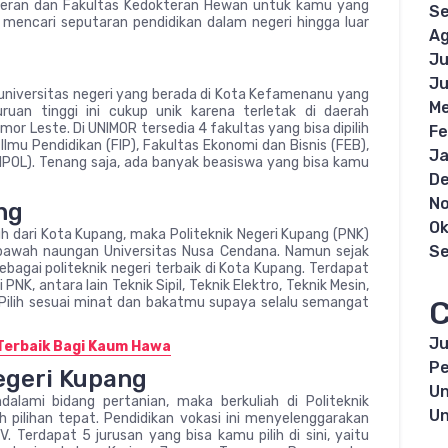
okteran dan Fakultas Kedokteran Hewan untuk kamu yang
S
 mencari seputaran pendidikan dalam negeri hingga luar
Ag
Ju
Ju
 universitas negeri yang berada di Kota Kefamenanu yang
Me
ruan tinggi ini cukup unik karena terletak di daerah
or Leste. Di UNIMOR tersedia 4 fakultas yang bisa dipilih
Fe
Ilmu Pendidikan (FIP), Fakultas Ekonomi dan Bisnis (FEB),
Ja
FISIPOL). Tenang saja, ada banyak beasiswa yang bisa kamu
D
N
ng
Ok
auh dari Kota Kupang, maka Politeknik Negeri Kupang (PNK)
S
i bawah naungan Universitas Nusa Cendana. Namun sejak
ebagai politeknik negeri terbaik di Kota Kupang. Terdapat
 PNK, antara lain Teknik Sipil, Teknik Elektro, Teknik Mesin,
a. Pilih sesuai minat dan bakatmu supaya selalu semangat
C
Ju
Terbaik Bagi Kaum Hawa
Pe
Negeri Kupang
Un
lami bidang pertanian, maka berkuliah di Politeknik
Un
 pilihan tepat. Pendidikan vokasi ini menyelenggarakan
 Terdapat 5 jurusan yang bisa kamu pilih di sini, yaitu