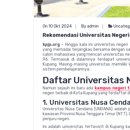
On 10 Okt 2024
By admin
Uncateg
Rekomendasi Universitas Negeri
kpjp.org
– Hingga kala ini universitas neger
yang memadai terjangkau bersama dengan sara
calon mahasiswa yang mencari universitas neg
96. Termasuk di dalamnya terdapat universi
Kupang. Masing-masing universitas memiliki 
sistem pembelajarannya.
Daftar Universitas 
Namun sejauh ini baru ada
kampus negeri t
negeri terbaik di Kota Kupang yang terdaftar d
1. Universitas Nusa Cend
Universitas Nusa Cendana (UNDANA) adalah pe
kawasan Provinsi Nusa Tenggara Timur (NTT). 
penjuru negeri.
Ini adalah universitas terfavorit di Kupang 