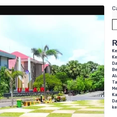
C
R
Ke
Ke
Da
Be
Al
T
Me
Ka
Da
ke