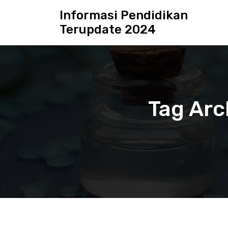
S
Informasi Pendidikan
k
Terupdate 2024
i
p
t
o
c
o
n
Tag Arc
t
e
n
t