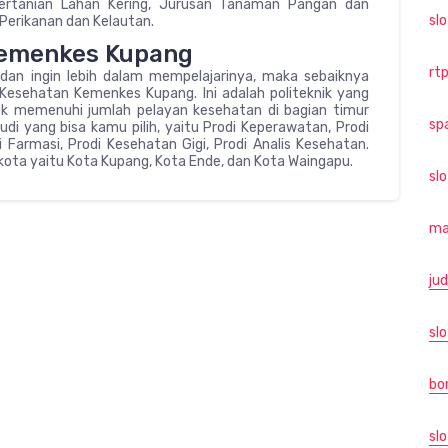
ertanian Lahan Kering, Jurusan Tanaman Pangan dan
sl
 Perikanan dan Kelautan.
 Kemenkes Kupang
rtp
dan ingin lebih dalam mempelajarinya, maka sebaiknya
 Kesehatan Kemenkes Kupang. Ini adalah politeknik yang
tuk memenuhi jumlah pelayan kesehatan di bagian timur
sp
tudi yang bisa kamu pilih, yaitu Prodi Keperawatan, Prodi
 Farmasi, Prodi Kesehatan Gigi, Prodi Analis Kesehatan.
kota yaitu Kota Kupang, Kota Ende, dan Kota Waingapu.
sl
ma
jud
slo
bo
slo