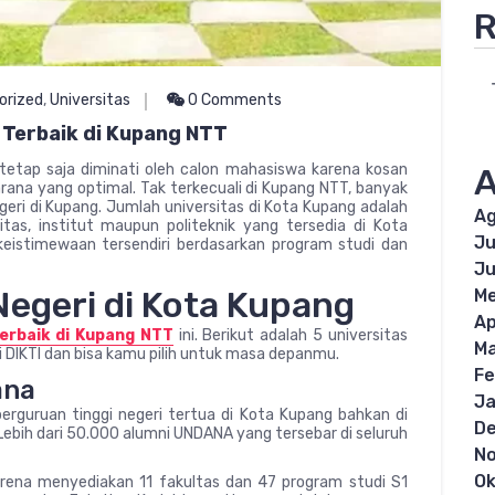
R
orized
,
Universitas
0 Comments
 Terbaik di Kupang NTT
i tetap saja diminati oleh calon mahasiswa karena kosan
A
na yang optimal. Tak terkecuali di Kupang NTT, banyak
eri di Kupang. Jumlah universitas di Kota Kupang adalah
Ag
tas, institut maupun politeknik yang tersedia di Kota
Ju
keistimewaan tersendiri berdasarkan program studi dan
Ju
Negeri di Kota Kupang
Me
Ap
erbaik di Kupang NTT
ini. Berikut adalah 5 universitas
Ma
i DIKTI dan bisa kamu pilih untuk masa depanmu.
Fe
ana
Ja
rguruan tinggi negeri tertua di Kota Kupang bahkan di
D
Lebih dari 50.000 alumni UNDANA yang tersebar di seluruh
N
Ok
karena menyediakan 11 fakultas dan 47 program studi S1