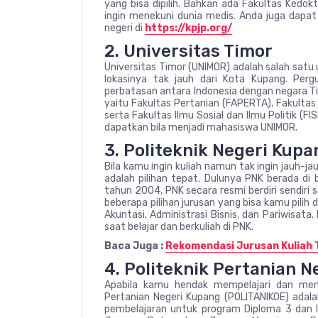
yang bisa dipilih. Bahkan ada Fakultas Ked
ingin menekuni dunia medis. Anda juga dapat
negeri di
https://kpjp.org/
2. Universitas Timor
Universitas Timor (UNIMOR) adalah salah satu
lokasinya tak jauh dari Kota Kupang. Pergu
perbatasan antara Indonesia dengan negara Tim
yaitu Fakultas Pertanian (FAPERTA), Fakultas 
serta Fakultas Ilmu Sosial dan Ilmu Politik (
dapatkan bila menjadi mahasiswa UNIMOR.
3. Politeknik Negeri Kupa
Bila kamu ingin kuliah namun tak ingin jauh-j
adalah pilihan tepat. Dulunya PNK berada d
tahun 2004, PNK secara resmi berdiri sendiri s
beberapa pilihan jurusan yang bisa kamu pilih di
Akuntasi, Administrasi Bisnis, dan Pariwisat
saat belajar dan berkuliah di PNK.
Baca Juga :
Rekomendasi Jurusan Kuliah 
4. Politeknik Pertanian 
Apabila kamu hendak mempelajari dan menda
Pertanian Negeri Kupang (POLITANIKOE) adalah
pembelajaran untuk program Diploma 3 dan IV.