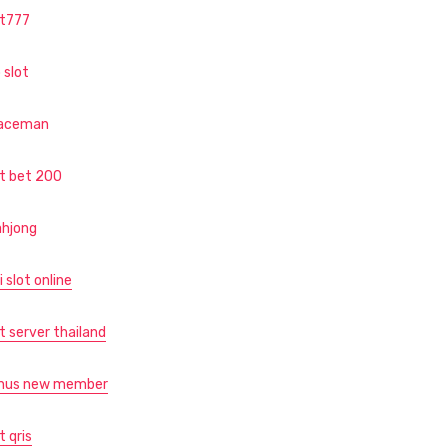
ot777
 slot
aceman
ot bet 200
hjong
i slot online
t server thailand
nus new member
t qris