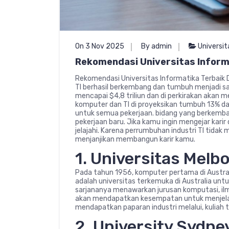
On 3 Nov 2025
By admin
Universit
Rekomendasi Universitas Inform
Rekomendasi Universitas Informatika Terbaik 
TI berhasil berkembang dan tumbuh menjadi sal
mencapai $4,8 triliun dan di perkirakan akan m
komputer dan TI di proyeksikan tumbuh 13% dar
untuk semua pekerjaan. bidang yang berkemba
pekerjaan baru. Jika kamu ingin mengejar karir 
jelajahi. Karena perrumbuhan industri TI tida
menjanjikan membangun karir kamu.
1. Universitas Melb
Pada tahun 1956, komputer pertama di Australia
adalah universitas terkemuka di Australia unt
sarjananya menawarkan jurusan komputasi, ilmu 
akan mendapatkan kesempatan untuk menjelaj
mendapatkan paparan industri melalui, kuliah 
2. University Sydne