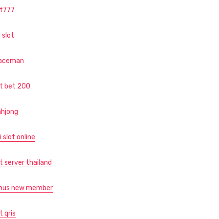
ot777
 slot
aceman
ot bet 200
hjong
i slot online
t server thailand
nus new member
t qris