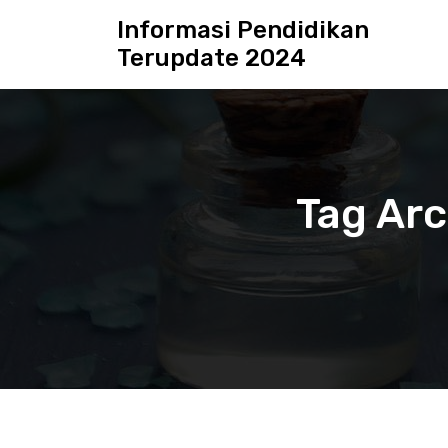
S
Informasi Pendidikan
k
Terupdate 2024
i
p
t
o
c
o
n
Tag Arc
t
e
n
t