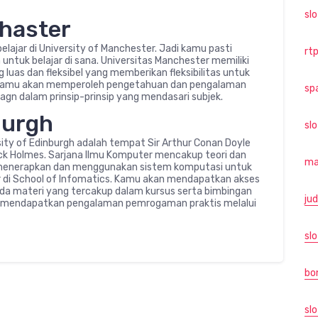
sl
chaster
lajar di University of Manchester. Jadi kamu pasti
rtp
untuk belajar di sana. Universitas Manchester memiliki
uas dan fleksibel yang memberikan fleksibilitas untuk
itu, kamu akan memperoleh pengetahuan dan pengalaman
sp
agn dalam prinsip-prinsip yang mendasari subjek.
burgh
sl
ersity of Edinburgh adalah tempat Sir Arthur Conan Doyle
ck Holmes. Sarjana Ilmu Komputer mencakup teori dan
ma
 menerapkan dan menggunakan sistem komputasi untuk
i School of Infomatics. Kamu akan mendapatkan akses
da materi yang tercakup dalam kursus serta bimbingan
jud
sa mendapatkan pengalaman pemrogaman praktis melalui
slo
bo
slo