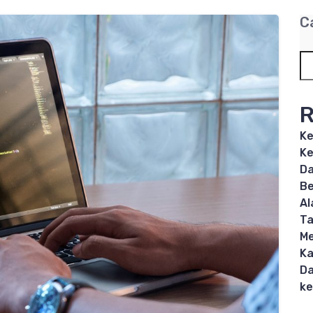
C
R
Ke
Ke
Da
Be
Al
T
Me
Ka
Da
ke