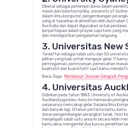
Dikenal sebagai pemimpin dunia dalam penelit
mesin dan bioinformatika. university of Sydn
dalam ilmu komputer, pengembangan perangkat
yang di tawarkan di akreditasi oleh Australian
Australia dan dapat digunakan untuk penilaian 
berpartisipasi dalam proyek capstone yang m
dan mendapatkan pengalaman langsung.
3. Universitas New
Terdaftar sebagai salah satu dari 50 universit
pilihan yang baik untuk mengejar gelar TI ka
pemrogaman, pemrosesan, pemecahan masalah,
kualitatif dan kuantitatif saat kamu mendaftar
Baca Juga :
Menelusuri Jurusan Geografi, Peng
4. Universitas Auck
Didirikan pada tahun 1883, University of Auckla
Auckland juga baru-baru ini memasuki peringkat 
sarjananya mencakup gelar Sarjana Ilmu Komp
dan banyak lagi. Ditahun pertama kamu, kam
dasar pengembangan perangkat lunak, teori k
menjelajahi salah satu area ini secara lebih m
kamu akna mengambil dua kursus penelitian 