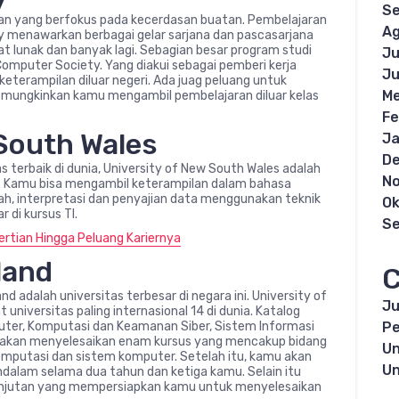
S
ian yang berfokus pada kecerdasan buatan. Pembelajaran
Ag
ey menawarkan berbagai gelar sarjana dan pascasarjana
 lunak dan banyak lagi. Sebagian besar program studi
Ju
 Computer Society. Yang diakui sebagai pemberi kerja
Ju
keterampilan diluar negeri. Ada juag peluang untuk
Me
emungkinkan kamu mengambil pembelajaran diluar kelas
Fe
 South Wales
Ja
D
as terbaik di dunia, University of New South Wales adalah
N
mu. Kamu bisa mengambil keterampilan dalam bahasa
 interpretasi dan penyajian data menggunakan teknik
Ok
 di kursus TI.
S
ertian Hingga Peluang Kariernya
land
C
nd adalah universitas terbesar di negara ini. University of
Ju
universitas paling internasional 14 di dunia. Katalog
uter, Komputasi dan Keamanan Siber, Sistem Informasi
Pe
u akan menyelesaikan enam kursus yang mencakup bidang
Un
omputasi dan sistem komputer. Setelah itu, kamu akan
Un
endalam selama dua tahun dan ketiga kamu. Selain itu
lanjutan yang mempersiapkan kamu untuk menyelesaikan