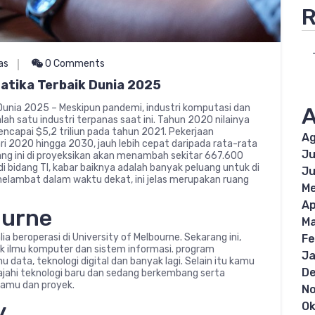
R
as
0 Comments
atika Terbaik Dunia 2025
Dunia 2025 – Meskipun pandemi, industri komputasi dan
A
ah satu industri terpanas saat ini. Tahun 2020 nilainya
encapai $5,2 triliun pada tahun 2021. Pekerjaan
Ag
i 2020 hingga 2030, jauh lebih cepat daripada rata-rata
Ju
ng ini di proyeksikan akan menambah sekitar 667.600
di bidang TI, kabar baiknya adalah banyak peluang untuk di
Ju
k melambat dalam waktu dekat, ini jelas merupakan ruang
Me
Ap
ourne
Ma
 beroperasi di University of Melbourne. Sekarang ini,
Fe
uk ilmu komputer dan sistem informasi. program
Ja
data, teknologi digital dan banyak lagi. Selain itu kamu
D
ahi teknologi baru dan sedang berkembang serta
tamu dan proyek.
N
y
Ok