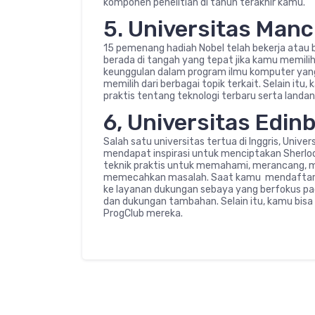
komponen penelitian di tahun terakhir kamu.
5. Universitas Man
15 pemenang hadiah Nobel telah bekerja atau be
berada di tangah yang tepat jika kamu memilih 
keunggulan dalam program ilmu komputer yang l
memilih dari berbagai topik terkait. Selain 
praktis tentang teknologi terbaru serta landan
6, Universitas Edin
Salah satu universitas tertua di Inggris, Univ
mendapat inspirasi untuk menciptakan Sherlo
teknik praktis untuk memahami, merancang,
memecahkan masalah. Saat kamu mendaftar d
ke layanan dukungan sebaya yang berfokus pa
dan dukungan tambahan. Selain itu, kamu bi
ProgClub mereka.