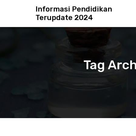
S
Informasi Pendidikan
k
Terupdate 2024
i
p
t
o
c
o
n
Tag Arch
t
e
n
t