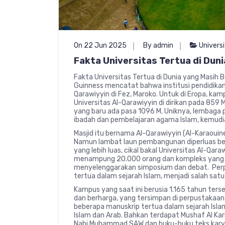
On 22 Jun 2025
By admin
Univers
Fakta Universitas Tertua di Dun
Fakta Universitas Tertua di Dunia yang Masih B
Guinness mencatat bahwa institusi pendidikan 
Qarawiyyin di Fez, Maroko. Untuk di Eropa, kamp
Universitas Al-Qarawiyyin di dirikan pada 859 M
yang baru ada pasa 1096 M. Uniknya, lembaga
ibadah dan pembelajaran agama Islam, kemud
Masjid itu bernama Al-Qarawiyyin (Al-Karaouin
Namun lambat laun pembangunan diperluas b
yang lebih luas, cikal bakal Universitas Al-Qar
menampung 20.000 orang dan kompleks yang ke
menyelenggarakan simposium dan debat. Perpu
tertua dalam sejarah Islam, menjadi salah satu
Kampus yang saat ini berusia 1.165 tahun ter
dan berharga, yang tersimpan di perpustakaan
beberapa manuskrip tertua dalam sejarah Islam
Islam dan Arab. Bahkan terdapat Mushaf Al Ka
Nabi Muhammad SAW dan buku-buku teks karya s