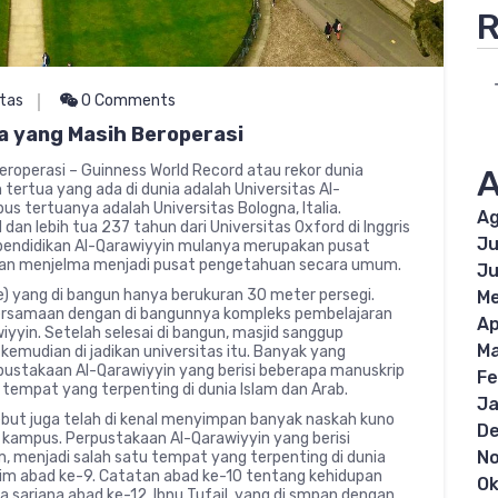
R
itas
0 Comments
ia yang Masih Beroperasi
eroperasi – Guinness World Record atau rekor dunia
A
tertua yang ada di dunia adalah Universitas Al-
us tertuanya adalah Universitas Bologna, Italia.
Ag
 dan lebih tua 237 tahun dari Universitas Oxford di Inggris
Ju
 pendidikan Al-Qarawiyyin mulanya merupakan pusat
ian menjelma menjadi pusat pengetahuan secara umum.
Ju
e) yang di bangun hanya berukuran 30 meter persegi.
Me
ersamaan dengan di bangunnya kompleks pembelajaran
Ap
awiyyin. Setelah selesai di bangun, masjid sanggup
Ma
mudian di jadikan universitas itu. Banyak yang
stakaan Al-Qarawiyyin yang berisi beberapa manuskrip
Fe
 tempat yang terpenting di dunia Islam dan Arab.
Ja
sebut juga telah di kenal menyimpan banyak naskah kuno
D
 kampus. Perpustakaan Al-Qarawiyyin yang berisi
N
, menjadi salah satu tempat yang terpenting di dunia
rim abad ke-9. Catatan abad ke-10 tentang kehidupan
Ok
arjana abad ke-12. Ibnu Tufail, yang di smpan dengan