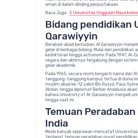
aman di dalam dinding perpustakaan.
Baca Juga :
5 Universitas Unggulan Masa kolon
Bidang pendidikan U
Qarawiyyin
Berabad-abad kemudian, Al Qarawiyyin menjelm
gelar di berbagai bidang. Mulai dari pendidikan
kedokteran hingga astronomi. Pada 1947, Al-Qa
negara dan akhirnya tergabung dengan sistem
gelar akademik.
Pada 1965, secara resmi berganti nama dari Al
tanggung-tanggung kampus tertua di dunia ini j
muslim abad ke-12 yakni IBn Rusyd, Paus Sylvest
Abdan, hingga diplomat Berber Andalusia abad 
bahwa University of Al-Qarawiyyin menjadi univ
hingga saat ini
Temuan Peradaban P
India
Meski banyak sejarawan mencatat Universitas 
terdapat temuan peradaban pusat pendidikan ya