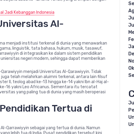
S
Ag
ial Jadi Kebanggan Indonesia
Ju
niversitas Al-
Ju
Me
Fe
a menjadi institusi terkenal di dunia yang menawarkan
Ja
 agama, linguistik, tata bahasa, hukum, musik, tasawuf,
rrawiyyin di integrasikan ke dalam sistem pendidikan
D
 uniersitas negeri modern, sehingga dapat memberikan
N
Ok
-Qarawiyyin menjadi Universitas Al-Qarawiyyin. Tidak
S
uga telah melahirkan aluimni terkenal, antara lain filsuf
er II, teolog abad ke-13 hingga ke-14 yakni Ibn al-Haj al-
ke-16 yakni Leo Africanus. Sementara itu tercatat
C
ersitas yang paling tua di dunia yang masih beroperasi
Ju
endidikan Tertua di
Pe
Un
Un
Al-Qarrawiyyin sebagai yang tertua di dunia. Namun
ng lebih tua di India. Pusat pendidikan tersebut kini