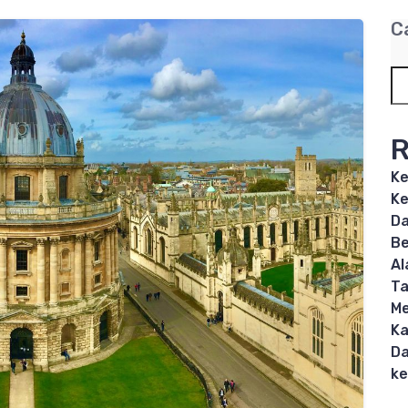
C
R
Ke
Ke
Da
Be
Al
T
Me
Ka
Da
ke