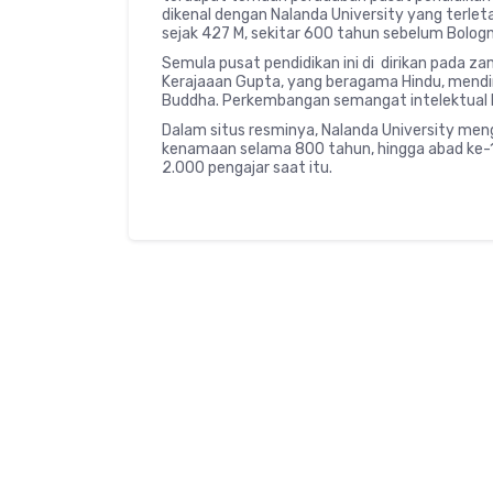
dikenal dengan Nalanda University yang terletak
sejak 427 M, sekitar 600 tahun sebelum Bologn
Semula pusat pendidikan ini di dirikan pada z
Kerajaaan Gupta, yang beragama Hindu, mendiri
Buddha. Perkembangan semangat intelektual Bud
Dalam situs resminya, Nalanda University me
kenamaan selama 800 tahun, hingga abad ke-12
2.000 pengajar saat itu.