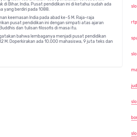
 di Bihar, India. Pusat pendidikan ini di ketahui sudah ada
sl
a yang berdiri pada 1088.
aman keemasan India pada abad ke-5 M. Raja-raja
rtp
kan pusat pendidikan ini dengan simpati atas ajaran
dhis dan tulisan filosofis di masa itu.
ngatakan bahwa lembaganya menjadi pusat pendidikan
sp
 M. Doperkirakan ada 10.000 mahasiswa, 9 juta teks dan
sl
ma
jud
slo
bo
slo