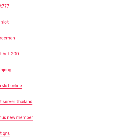
ot777
 slot
aceman
ot bet 200
hjong
i slot online
t server thailand
nus new member
t qris