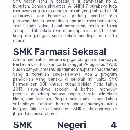
SMK Negeri satu ini berada di jl, pawiyatan no 2,
bubutan. Dengan akreditasi A, SMKN 7 surabaya juga
menawarkan jurusan dengan jumlah yang tak sedikit. Di
antaranya ada konstruksi gedung, sanitasi dan
perawan, desain permodelan dan informasi bangunan,
teknik audio video, teknik pemesinan, teknik instalasi
tenaga listrik, teknik kendaraan ringan otomotif, teknik
komputer jaringan, serta teknik pendingin dan tata
udara.
SMK Farmasi Sekesal
Alamat sekolah ini berada di jl, gandung no 2, surabaya.
Pertama kali di dirikan pada tanggal 29 agustus 1968.
Sudah banyak prestasi akademik maupun nonakademik
yang di torehkan siswa-siswinya. Ada 2 program
pendidikan yang berlaku di sekolah ini, yaitu SMK
Farmasi dan SOK khusus tugas belajar. Pada tahun
2013, siswa-siswa sekolah ini berhasil mengukir
prestasi di bidang bahasa inggris, karate, olimpiade
kimia, dan lain-lain. Begitu pula pada tahun-tahun
setelahnya. Fasilitas berupa laboratoriumnya cukup
lengkap. Jika tertarik sekolah di SMK ini, datangi saja ke
jl, gandung no surabaya.
SMK Negeri 4