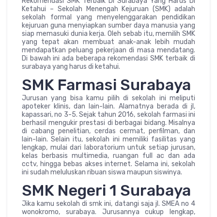
Rekomendasi SMK Terbaik Di Surabaya Yang Harus Di
Ketahui – Sekolah Menengah Kejuruan (SMK) adalah
sekolah formal yang menyelenggarakan pendidikan
kejuruan guna menyiapkan sumber daya manusia yang
siap memasuki dunia kerja. Oleh sebab itu, memilih SMK
yang tepat akan membuat anak-anak lebih mudah
mendapatkan peluang pekerjaan di masa mendatang.
Di bawah ini ada beberapa rekomendasi SMK terbaik di
surabaya yang harus di ketahui.
SMK Farmasi Surabaya
Jurusan yang bisa kamu pilih di sekolah ini meliputi
apoteker klinis, dan lain-lain. Alamatnya berada di jl,
kapassari, no 3-5. Sejak tahun 2016, sekolah farmasi ini
berhasil mengukir prestasi di berbagai bidang. Misalnya
di cabang penelitian, cerdas cermat, perfilman, dan
lain-lain. Selain itu, sekolah ini memiliki fasilitas yang
lengkap, mulai dari laboratorium untuk setiap jurusan,
kelas berbasis multimedia, ruangan full ac dan ada
cctv, hingga bebas akses internet. Selama ini, sekolah
ini sudah meluluskan ribuan siswa maupun siswinya.
SMK Negeri 1 Surabaya
Jika kamu sekolah di smk ini, datangi saja jl. SMEA no 4
wonokromo, surabaya. Jurusannya cukup lengkap,