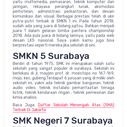
yaitu multomedia, pemasaran, teknik komputer dan
jaringan, rekayasa perangkat lunak, akomodasi
perhotelan, administrasi perkantoran, dan desain
komunikasi dan visual. Berbagai prestasi telah di ukir
putra-putri terbaik di SMKN 1 ini. Pada tahun 2018,
sudah ada yang juara di bidang jujitsu. Bahkan menjadi
juara 1 dalam gelaran lomba pantera championship
2018. Ada pula juara di bidang lainnya, yaitu pada web
desain LKS nasional. Saya yakin kamu juga bisa
berprestasi seperti mereka jika sekolah di sini.
SMKN 5 Surabaya
Berdiri di tahun 1975, SMK ini merupakan salah satu
sekolah yang sangat populer di surabaya. Sekolah ini
berlokasi di jl, mayjen prof. dr. moestopo no 167-169,
mojo, kec, gubeng.Terdapat 6 jurusan yang di miliki oleh
sekolah ini, yakni ada teknik gambar bangunan, teknik
audio video, teknik instalalsi pemanfaatan tenaga
listrik, teknik kendaraan ringan , teknik pemesinan dan
kimia analisis.
Baca Juga:
Daftar Sekolah Menengah Atas (SMA)
Terbaik Di Jakarta
SMK Negeri 7 Surabaya