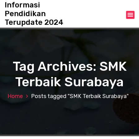
S
Informasi
k
Pendidikan
i
Terupdate 2024
p
t
o
c
o
n
Tag Archives: SMK
t
e
Terbaik Surabaya
n
t
Home
Posts tagged "SMK Terbaik Surabaya"