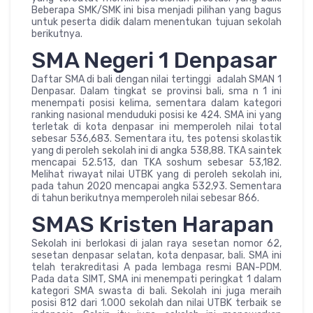
Beberapa SMK/SMK ini bisa menjadi pilihan yang bagus
untuk peserta didik dalam menentukan tujuan sekolah
berikutnya.
SMA Negeri 1 Denpasar
Daftar SMA di bali dengan nilai tertinggi adalah SMAN 1
Denpasar. Dalam tingkat se provinsi bali, sma n 1 ini
menempati posisi kelima, sementara dalam kategori
ranking nasional menduduki posisi ke 424. SMA ini yang
terletak di kota denpasar ini memperoleh nilai total
sebesar 536,683. Sementara itu, tes potensi skolastik
yang di peroleh sekolah ini di angka 538,88. TKA saintek
mencapai 52.513, dan TKA soshum sebesar 53,182.
Melihat riwayat nilai UTBK yang di peroleh sekolah ini,
pada tahun 2020 mencapai angka 532,93. Sementara
di tahun berikutnya memperoleh nilai sebesar 866.
SMAS Kristen Harapan
Sekolah ini berlokasi di jalan raya sesetan nomor 62,
sesetan denpasar selatan, kota denpasar, bali. SMA ini
telah terakreditasi A pada lembaga resmi BAN-PDM.
Pada data SIMT, SMA ini menempati peringkat 1 dalam
kategori SMA swasta di bali. Sekolah ini juga meraih
posisi 812 dari 1.000 sekolah dan nilai UTBK terbaik se