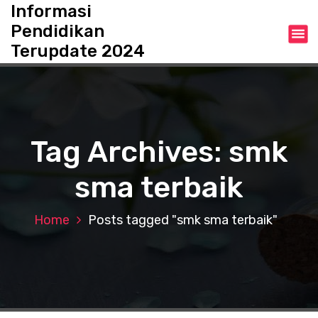
S
Informasi
k
Pendidikan
i
Terupdate 2024
p
t
o
c
o
n
Tag Archives: smk
t
e
sma terbaik
n
t
Home
Posts tagged "smk sma terbaik"