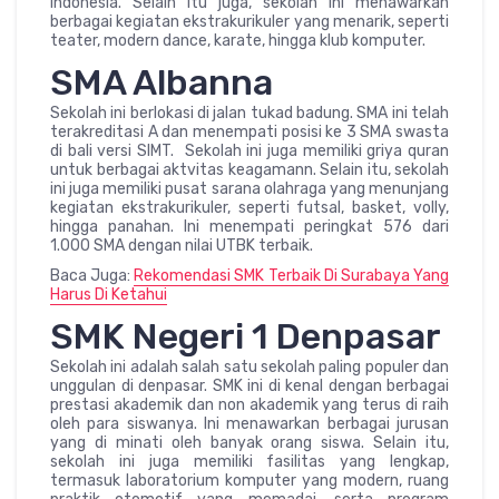
indonesia. Selain itu juga, sekolah ini menawarkan
berbagai kegiatan ekstrakurikuler yang menarik, seperti
teater, modern dance, karate, hingga klub komputer.
SMA Albanna
Sekolah ini berlokasi di jalan tukad badung. SMA ini telah
terakreditasi A dan menempati posisi ke 3 SMA swasta
di bali versi SIMT. Sekolah ini juga memiliki griya quran
untuk berbagai aktvitas keagamann. Selain itu, sekolah
ini juga memiliki pusat sarana olahraga yang menunjang
kegiatan ekstrakurikuler, seperti futsal, basket, volly,
hingga panahan. Ini menempati peringkat 576 dari
1.000 SMA dengan nilai UTBK terbaik.
Baca Juga:
Rekomendasi SMK Terbaik Di Surabaya Yang
Harus Di Ketahui
SMK Negeri 1 Denpasar
Sekolah ini adalah salah satu sekolah paling populer dan
unggulan di denpasar. SMK ini di kenal dengan berbagai
prestasi akademik dan non akademik yang terus di raih
oleh para siswanya. Ini menawarkan berbagai jurusan
yang di minati oleh banyak orang siswa. Selain itu,
sekolah ini juga memiliki fasilitas yang lengkap,
termasuk laboratorium komputer yang modern, ruang