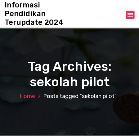
S
Informasi
k
Pendidikan
i
Terupdate 2024
p
t
o
c
o
n
Tag Archives:
t
e
sekolah pilot
n
t
Home
Posts tagged "sekolah pilot"