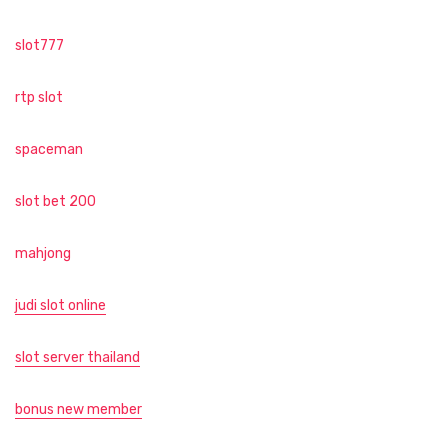
slot777
rtp slot
spaceman
slot bet 200
mahjong
judi slot online
slot server thailand
bonus new member