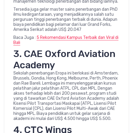
manajemen teknologi penerbangan dan bidang lainnya.
Tersedia juga gelar master sains penerbangan dan PhD
ilmu kedirgantaraan, yang menjadikannya salah satu
perguruan tinggi penerbangan terbaik di dunia. Adapun
biaya pendidikan bagi pelamar dari luar Grand Forks,
Amerika Serikat adalah US$ 20.047
Baca Juga :
5 Rekomendasi Kampus Terbaik dan Viral di
Bali
3. CAE Oxford Aviation
Academy
Sekolah penerbangan Eropa ini berlokasi di Amsterdam,
Brussels, Gondia, Hong Kong, Melbourne, Perth, Phoenix
dan Rae Bareli. Lembaga ini menyelenggarakan kursus
pelatihan jalur pelatihan ATPL. CPL dan MPL. Dengan
akses terhadap lebih dari 200 pesawat, program studi
yang di tawarkan CAE Oxford Aviation Academy adalah
Kisensi Pilot Transportasi Maskapai (ATPL, Lisensi Pilot
Komersial (CPL), dan Lisensi Pilot Multi-Awak dari CAE
hingga MPL. Biaya pendidikan untuk gelar sarjana di
akademi ini mulai dari US$ 4.500 hingga US$ 5.500.
4. CTC Wings