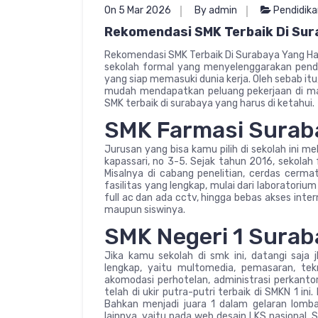
On 5 Mar 2026
By admin
Pendidika
Rekomendasi SMK Terbaik Di Sur
Rekomendasi SMK Terbaik Di Surabaya Yang Har
sekolah formal yang menyelenggarakan pend
yang siap memasuki dunia kerja. Oleh sebab i
mudah mendapatkan peluang pekerjaan di ma
SMK terbaik di surabaya yang harus di ketahui.
SMK Farmasi Surab
Jurusan yang bisa kamu pilih di sekolah ini meli
kapassari, no 3-5. Sejak tahun 2016, sekolah f
Misalnya di cabang penelitian, cerdas cermat, 
fasilitas yang lengkap, mulai dari laboratoriu
full ac dan ada cctv, hingga bebas akses inter
maupun siswinya.
SMK Negeri 1 Surab
Jika kamu sekolah di smk ini, datangi saja
lengkap, yaitu multomedia, pemasaran, tek
akomodasi perhotelan, administrasi perkantor
telah di ukir putra-putri terbaik di SMKN 1 ini
Bahkan menjadi juara 1 dalam gelaran lomba
lainnya, yaitu pada web desain LKS nasional. 