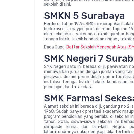
sekolah di sini.
SMKN 5 Surabaya
Berdiri di tahun 1975, SMK ini merupakan salah
berlokasi di jl, mayjen prof. dr. moestopo no 1
oleh sekolah ini, yakni ada teknik gambar ban
tenaga listrik, teknik kendaraan ringan , teknik
Baca Juga:
Daftar Sekolah Menengah Atas (SMA
SMK Negeri 7 Sura
SMK Negeri satu ini berada di jl, pawiyatan 
menawarkan jurusan dengan jumlah yang tak se
perawan, desain permodelan dan informasi b
instalasi tenaga listrik, teknik kendaraan r
pendingin dan tata udara.
SMK Farmasi Sekes
Alamat sekolah ini berada di jl, gandung no 2,
1968. Sudah banyak prestasi akademik maupu
program pendidikan yang berlaku di sekolah i
tahun 2013, siswa-siswa sekolah ini berhasi
olimpiade kimia, dan lain-lain. Begitu 
laboratoriumnya cukup lengkap. Jika tertarik se