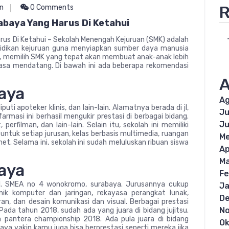
R
n
0 Comments
abaya Yang Harus Di Ketahui
us Di Ketahui – Sekolah Menengah Kejuruan (SMK) adalah
idikan kejuruan guna menyiapkan sumber daya manusia
tu, memilih SMK yang tepat akan membuat anak-anak lebih
sa mendatang. Di bawah ini ada beberapa rekomendasi
A
aya
Ag
puti apoteker klinis, dan lain-lain. Alamatnya berada di jl,
Ju
armasi ini berhasil mengukir prestasi di berbagai bidang.
Ju
perfilman, dan lain-lain. Selain itu, sekolah ini memiliki
m untuk setiap jurusan, kelas berbasis multimedia, ruangan
Me
net. Selama ini, sekolah ini sudah meluluskan ribuan siswa
Ap
Ma
aya
Fe
 jl. SMEA no 4 wonokromo, surabaya. Jurusannya cukup
Ja
nik komputer dan jaringan, rekayasa perangkat lunak,
D
an, dan desain komunikasi dan visual. Berbagai prestasi
N
. Pada tahun 2018, sudah ada yang juara di bidang jujitsu.
 pantera championship 2018. Ada pula juara di bidang
Ok
Saya yakin kamu juga bisa berprestasi seperti mereka jika