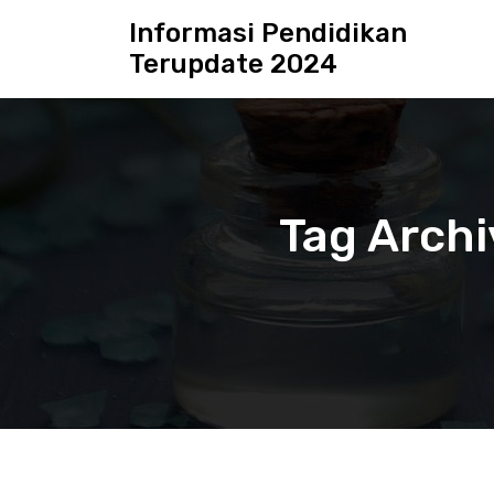
S
Informasi Pendidikan
k
Terupdate 2024
i
p
t
o
c
o
n
Tag Archi
t
e
n
t