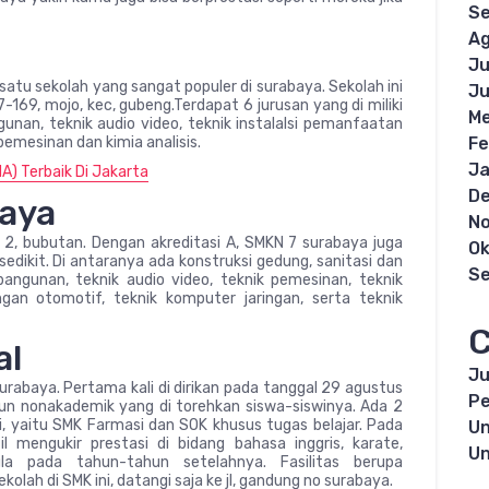
S
Ag
Ju
 satu sekolah yang sangat populer di surabaya. Sekolah ini
Ju
67-169, mojo, kec, gubeng.Terdapat 6 jurusan yang di miliki
Me
gunan, teknik audio video, teknik instalalsi pemanfaatan
 pemesinan dan kimia analisis.
Fe
Ja
) Terbaik Di Jakarta
D
baya
N
no 2, bubutan. Dengan akreditasi A, SMKN 7 surabaya juga
Ok
dikit. Di antaranya ada konstruksi gedung, sanitasi dan
S
angunan, teknik audio video, teknik pemesinan, teknik
ingan otomotif, teknik komputer jaringan, serta teknik
C
al
Ju
 surabaya. Pertama kali di dirikan pada tanggal 29 agustus
Pe
n nonakademik yang di torehkan siswa-siswinya. Ada 2
ni, yaitu SMK Farmasi dan SOK khusus tugas belajar. Pada
Un
l mengukir prestasi di bidang bahasa inggris, karate,
Un
pula pada tahun-tahun setelahnya. Fasilitas berupa
kolah di SMK ini, datangi saja ke jl, gandung no surabaya.