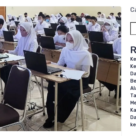
C
R
Ke
Ke
Da
Be
Al
T
Me
Ka
Da
ke