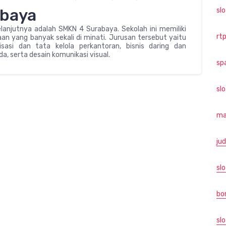
abaya
sl
anjutnya adalah SMKN 4 Surabaya. Sekolah ini memiliki
rtp
aan yang banyak sekali di minati. Jurusan tersebut yaitu
asi dan tata kelola perkantoran, bisnis daring dan
a, serta desain komunikasi visual.
sp
sl
ma
jud
slo
bo
slo