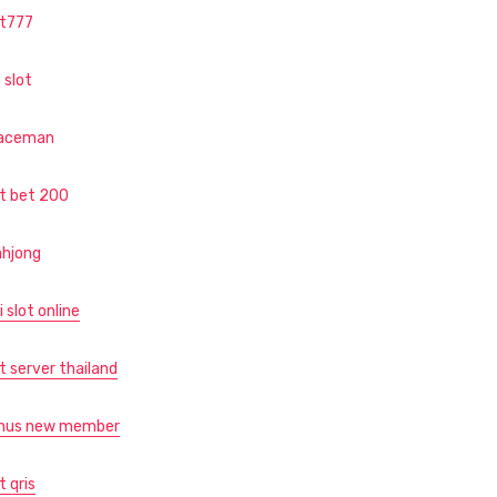
ot777
 slot
aceman
ot bet 200
hjong
i slot online
t server thailand
nus new member
t qris