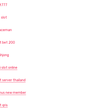
ot777
 slot
aceman
ot bet 200
hjong
i slot online
t server thailand
nus new member
t qris