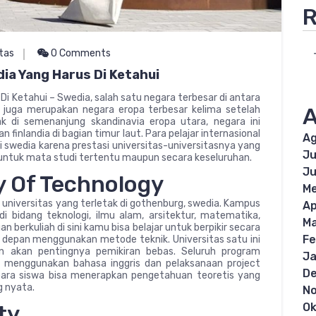
R
itas
0 Comments
dia Yang Harus Di Ketahui
Di Ketahui – Swedia, salah satu negara terbesar di antara
A
a juga merupakan negara eropa terbesar kelima setelah
tak di semenanjung skandinavia eropa utara, negara ini
finlandia di bagian timur laut. Para pelajar internasional
Ag
 swedia karena prestasi universitas-universitasnya yang
Ju
ik untuk mata studi tertentu maupun secara keseluruhan.
Ju
y Of Technology
Me
universitas yang terletak di gothenburg, swedia. Kampus
Ap
di bidang teknologi, ilmu alam, arsitektur, matematika,
Ma
 berkuliah di sini kamu bisa belajar untuk berpikir secara
Fe
epan menggunakan metode teknik. Universitas satu ini
n akan pentingnya pemikiran bebas. Seluruh program
Ja
an menggunakan bahasa inggris dan pelaksanaan project
D
 para siswa bisa menerapkan pengetahuan teoretis yang
 nyata.
N
ty
Ok