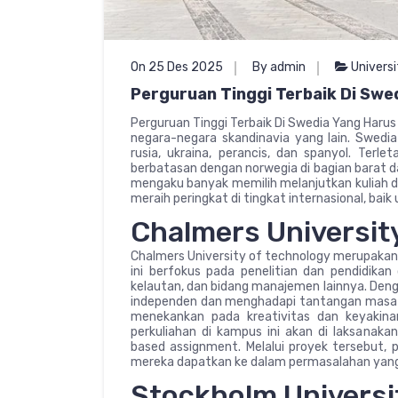
On 25 Des 2025
By admin
Univers
Perguruan Tinggi Terbaik Di Swe
Perguruan Tinggi Terbaik Di Swedia Yang Harus 
negara-negara skandinavia yang lain. Swedi
rusia, ukraina, perancis, dan spanyol. Terle
berbatasan dengan norwegia di bagian barat dan 
mengaku banyak memilih melanjutkan kuliah di
meraih peringkat di tingkat internasional, ba
Chalmers Universit
Chalmers University of technology merupakan 
ini berfokus pada penelitian dan pendidikan 
kelautan, dan bidang manajemen lainnya. Dengan
independen dan menghadapi tantangan masa d
menekankan pada kreativitas dan keyakina
perkuliahan di kampus ini akan di laksanak
based assignment. Melalui proyek tersebut,
mereka dapatkan ke dalam permasalahan yang
Stockholm Universi