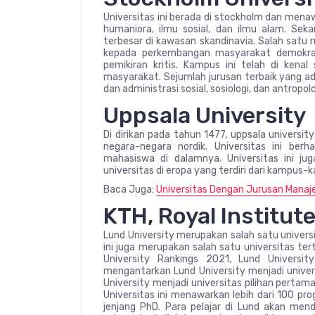
Universitas ini berada di stockholm dan mena
humaniora, ilmu sosial, dan ilmu alam. Seka
terbesar di kawasan skandinavia. Salah satu m
kepada perkembangan masyarakat demokrat
pemikiran kritis. Kampus ini telah di kenal
masyarakat. Sejumlah jurusan terbaik yang adi
dan administrasi sosial, sosiologi, dan antropolo
Uppsala University
Di dirikan pada tahun 1477, uppsala universi
negara-negara nordik. Universitas ini ber
mahasiswa di dalamnya. Universitas ini ju
universitas di eropa yang terdiri dari kampus-
Baca Juga:
Universitas Dengan Jurusan Manaj
KTH, Royal Institut
Lund University merupakan salah satu universi
ini juga merupakan salah satu universitas te
University Rankings 2021, Lund Universit
mengantarkan Lund University menjadi universi
University menjadi universitas pilihan pertama 
Universitas ini menawarkan lebih dari 100 pro
jenjang PhD. Para pelajar di Lund akan men