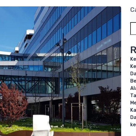
C
R
Ke
Ke
Da
Be
Al
T
Me
Ka
Da
ke