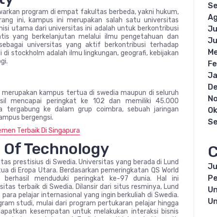
S
warkan program di empat fakultas berbeda, yakni hukum,
Ag
rang ini, kampus ini merupakan salah satu universitas
isi utama dari universitas ini adalah untuk berkontribusi
Ju
is yang berkelanjutan melalui ilmu pengetahuan dan
Ju
 sebagai universitas yang aktif berkontribusi terhadap
Me
 di stockholm adalah ilmu lingkungan, geografi, kebijakan
gi.
Fe
Ja
D
ty merupakan kampus tertua di swedia maupun di seluruh
N
hasil mencapai peringkat ke 102 dan memiliki 45.000
ga tergabung ke dalam grup coimbra, sebuah jaringan
Ok
kampus bergengsi.
S
emen Terbaik Di Singapura
e Of Technology
C
tas prestisius di Swedia. Universitas yang berada di Lund
Ju
rtua di Eropa Utara. Berdasarkan pemeringkatan QS World
Pe
y berhasil menduduki peringkat ke-97 dunia. Hal ini
tas terbaik di Swedia. Dilansir dari situs resminya, Lund
Un
para pelajar internasional yang ingin berkuliah di Swedia.
Un
gram studi, mulai dari program pertukaran pelajar hingga
dapatkan kesempatan untuk melakukan interaksi bisnis