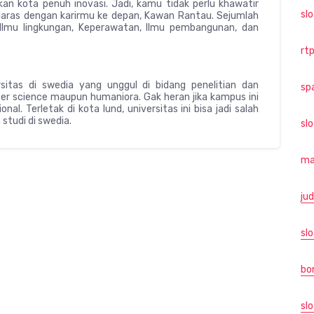
an kota penuh inovasi. Jadi, kamu tidak perlu khawatir
sl
aras dengan karirmu ke depan, Kawan Rantau. Sejumlah
, Ilmu lingkungan, Keperawatan, Ilmu pembangunan, dan
rtp
sitas di swedia yang unggul di bidang penelitian dan
sp
ster science maupun humaniora. Gak heran jika kampus ini
al. Terletak di kota lund, universitas ini bisa jadi salah
studi di swedia.
sl
ma
jud
slo
bo
slo