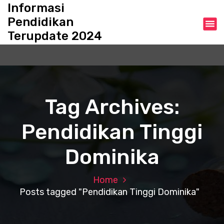
S
Informasi
k
Pendidikan
i
Terupdate 2024
p
t
o
c
o
n
Tag Archives:
t
e
Pendidikan Tinggi
n
t
Dominika
Home
Posts tagged "Pendidikan Tinggi Dominika"