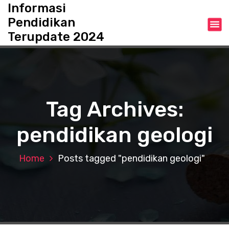
S
Informasi
k
Pendidikan
i
Terupdate 2024
p
t
o
c
o
n
Tag Archives:
t
e
pendidikan geologi
n
t
Home
Posts tagged "pendidikan geologi"