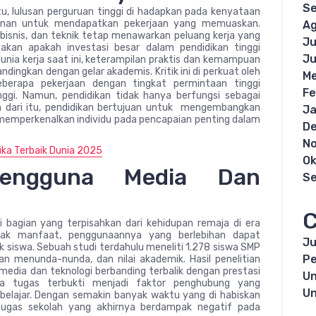
S
u, lulusan perguruan tinggi di hadapkan pada kenyataan
aminan untuk mendapatkan pekerjaan yang memuaskan.
Ag
 bisnis, dan teknik tetap menawarkan peluang kerja yang
Ju
akan apakah investasi besar dalam pendidikan tinggi
Ju
dunia kerja saat ini, keterampilan praktis dan kemampuan
andingkan dengan gelar akademis. Kritik ini di perkuat oleh
Me
erapa pekerjaan dengan tingkat permintaan tinggi
Fe
ggi. Namun, pendidikan tidak hanya berfungsi sebagai
ih dari itu, pendidikan bertujuan untuk mengembangkan
Ja
 memperkenalkan individu pada pencapaian penting dalam
D
N
ika Terbaik Dunia 2025
Ok
Pengguna Media Dan
S
C
 bagian yang terpisahkan dari kehidupan remaja di era
anyak manfaat, penggunaannya yang berlebihan dapat
Ju
siswa. Sebuah studi terdahulu meneliti 1.278 siswa SMP
Pe
n menunda-nunda, dan nilai akademik. Hasil penelitian
dia dan teknologi berbanding terbalik dengan prestasi
Un
a tugas terbukti menjadi faktor penghubung yang
Un
elajar. Dengan semakin banyak waktu yang di habiskan
ugas sekolah yang akhirnya berdampak negatif pada