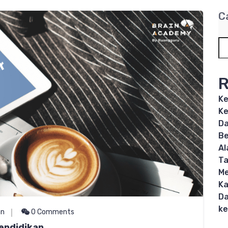
C
R
Ke
Ke
Da
Be
Al
T
Me
Ka
Da
ke
an
0 Comments
endidikan