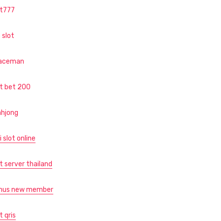
ot777
 slot
aceman
ot bet 200
hjong
i slot online
t server thailand
nus new member
t qris