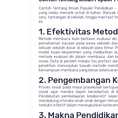
Contoh Tentang Ilmiah Populer Pendidikan – 
yang selalu menarik untuk di bahas. Banyak i
seru, tantangan di sekolah, hingga manfaat te
ini.
1. Efektivitas Met
Metode membaca lisan berbasis evaluasi dir
pemahaman bacaan pada siswa sekolah dasar.
sebuah sekolah dasar di wilayah jawa timur. 
model kuasi-eksperimen yang melibatkan 
metode evaluasi diri dalam membaca dan kel
siswa. Data di peroleh melalui tes pretest d
penelitian menunjukan bawah metode membac
kemampuan membaca yang benar, kelancaran
2. Pengembangan Ke
Proses sosial pada masa prasekolah bertu
sosial agar mereka dapat beradaptasi di k
Pendekatan pembelajaran kolaboratif sep
mendukung interaksi anak-anak dengan teman
terbukti efektif dalam meningkatkan keteramp
3. Makna Pendidika