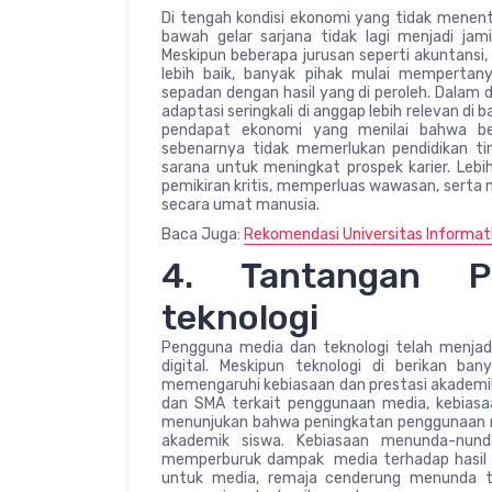
Di tengah kondisi ekonomi yang tidak menent
bawah gelar sarjana tidak lagi menjadi j
Meskipun beberapa jurusan seperti akuntansi,
lebih baik, banyak pihak mulai mempertany
sepadan dengan hasil yang di peroleh. Dalam 
adaptasi seringkali di anggap lebih relevan di b
pendapat ekonomi yang menilai bahwa beb
sebenarnya tidak memerlukan pendidikan tin
sarana untuk meningkat prospek karier. Leb
pemikiran kritis, memperluas wawasan, serta
secara umat manusia.
Baca Juga:
Rekomendasi Universitas Informat
4. Tantangan 
teknologi
Pengguna media dan teknologi telah menjadi
digital. Meskipun teknologi di berikan b
memengaruhi kebiasaan dan prestasi akademik 
dan SMA terkait penggunaan media, kebiasaa
menunjukan bahwa peningkatan penggunaan me
akademik siswa. Kebiasaan menunda-nund
memperburuk dampak media terhadap hasil b
untuk media, remaja cenderung menunda t