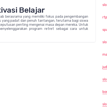
sl
vasi Belajar
olab berasrama yang memiliki fokus pada pengembangan
rtp
tas yang padat dan penuh tantangan, terutama bagi siswa
 keputusan penting mengenai masa depan mereka. Untuk
enyelenggarakan program retret sebagai cara untuk
sp
sl
ma
jud
slo
bo
slo