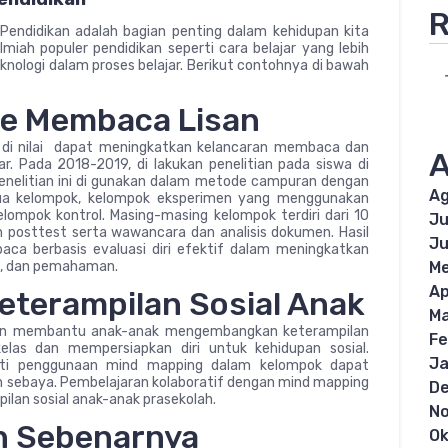
R
Pendidikan adalah bagian penting dalam kehidupan kita
lmiah populer pendidikan seperti cara belajar yang lebih
knologi dalam proses belajar. Berikut contohnya di bawah
ode Membaca Lisan
i di nilai dapat meningkatkan kelancaran membaca dan
A
 Pada 2018-2019, di lakukan penelitian pada siswa di
Penelitian ini di gunakan dalam metode campuran dengan
Ag
dua kelompok, kelompok eksperimen yang menggunakan
ompok kontrol. Masing-masing kelompok terdiri dari 10
Ju
an posttest serta wawancara dan analisis dokumen. Hasil
Ju
a berbasis evaluasi diri efektif dalam meningkatkan
, dan pemahaman.
Me
Ap
terampilan Sosial Anak
Ma
juan membantu anak-anak mengembangkan keterampilan
Fe
elas dan mempersiapkan diri untuk kehidupan sosial.
Ja
erti penggunaan mind mapping dalam kelompok dapat
 sebaya. Pembelajaran kolaboratif dengan mind mapping
D
ilan sosial anak-anak prasekolah.
N
n Sebenarnya
Ok