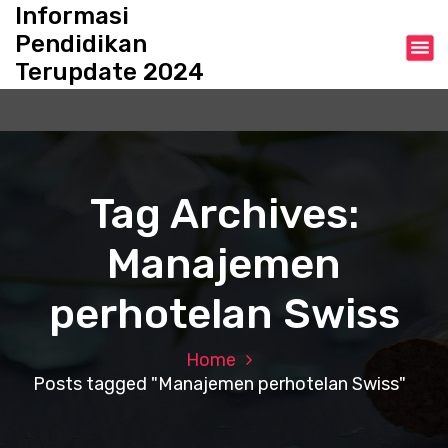
S
Informasi
k
Pendidikan
i
Terupdate 2024
p
t
o
c
o
n
Tag Archives:
t
e
Manajemen
n
t
perhotelan Swiss
Home
Posts tagged "Manajemen perhotelan Swiss"