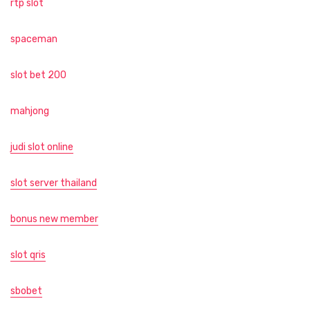
rtp slot
spaceman
slot bet 200
mahjong
judi slot online
slot server thailand
bonus new member
slot qris
sbobet