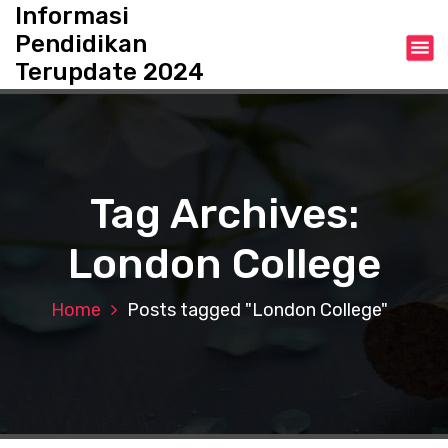
S
Informasi
k
Pendidikan
i
Terupdate 2024
p
t
o
c
o
n
Tag Archives:
t
e
London College
n
t
Home
Posts tagged "London College"