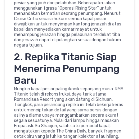
pesiar yang jauh dari pelabuhan. Beberapa kru akan
menggunakan fgrasa “Operasi Rising Star” untuk
menandakan kematian seorang penumpang. Menurut
Cruise Critic secara hukum semua kapal pesiar
diwajibkan untuk menyimpan kantong jenazah di atas
kapal dan menyediakan kamar mayat untuk
menampung jenazah hingga pelabuhan terdekat tiba
dan jenazah dapat di pulangkan sesuai dengan hukum
negara tujuan.
2. Replika Titanic Siap
Menerima Penumpang
Baru
Mungkin kapal pesiar paling ikonik sepanjang masa. RMS
Titanix telah di rekonstruksi, daya tarik utama
Romandisea Resort yang akan datang di Sichuan,
Tiongkok, para perancang replika ini telah bekerja keras
untuk menciptakan detail yang sama persis dengan
aslinya dlama upaya menggambarkan secara akurat
segala sesuatunya. Mulai dari lampu hingga masakan
Eropa asli. Su Shaojun, salah satu pemodal kapal,
mengatakan kepada The China Daily, banyak fragmen
cetak biru yang jatuh ke tangan kolektor atau hilang.