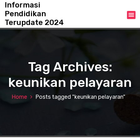
S
Informasi
k
Pendidikan
i
Terupdate 2024
p
t
o
c
o
n
Tag Archives:
t
e
keunikan pelayaran
n
t
Home
Posts tagged "keunikan pelayaran"