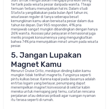
Sulit untuk mengataskan mengapa pria lebih sering
tertarik pada wisata pesiar daripada wanita. Tteapi
temuan terbaru menunjukkan hal ini. Dalam studi
Statista yangdilakukan pada bulan April tahun ini,
wisatawan reguler di tanya seberapa besat
kemungkinan kamu akan berwisata pesiar dalam dua
tahun ke depan. Dari 965 responden, 41% pria
menjawab sangat mungkin dibandingkan dengan hanya
26% wanita. Asosiasi jalur pelayaran internasional juga
merilis prospek konsumennya yang mengungkatkan
bahwa 74% pria menunjukkan minat umum pada wisata
pesiar.
5. Jangan Lupakan
Magnet Kamu
Menurut Cruise Critic, meskipun dinding kabin kamu
mungkin tidak terlihat magnetis. Fungsinya seperti
pintu kulkas besar. Karena kapal pada dasarnya adalah
entitas logam yang berlayar, penumpang dapat
menempelkan magnet konvesional di sekitar kabin
mereka untuk memajang janji temu, catatan rencana
perjalanan atau dekorasi pribadi agar ruangan nyaman
itu terasa seperti di rumah.