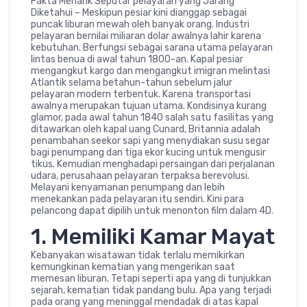
Fakta Menarik Seputar pelayaran yang Jarang
Diketahui – Meskipun pesiar kini dianggap sebagai
puncak liburan mewah oleh banyak orang. Industri
pelayaran bernilai miliaran dolar awalnya lahir karena
kebutuhan. Berfungsi sebagai sarana utama pelayaran
lintas benua di awal tahun 1800-an. Kapal pesiar
mengangkut kargo dan mengangkut imigran melintasi
Atlantik selama betahun-tahun sebelum jalur
pelayaran modern terbentuk. Karena transportasi
awalnya merupakan tujuan utama. Kondisinya kurang
glamor, pada awal tahun 1840 salah satu fasilitas yang
ditawarkan oleh kapal uang Cunard, Britannia adalah
penambahan seekor sapi yang menydiakan susu segar
bagi penumpang dan tiga ekor kucing untuk mengusir
tikus. Kemudian menghadapi persaingan dari perjalanan
udara, perusahaan pelayaran terpaksa berevolusi.
Melayani kenyamanan penumpang dan lebih
menekankan pada pelayaran itu sendiri. Kini para
pelancong dapat dipilih untuk menonton film dalam 4D.
1. Memiliki Kamar Mayat
Kebanyakan wisatawan tidak terlalu memikirkan
kemungkinan kematian yang mengerikan saat
memesan liburan. Tetapi seperti apa yang di tunjukkan
sejarah, kematian tidak pandang bulu. Apa yang terjadi
pada orang yang meninggal mendadak di atas kapal