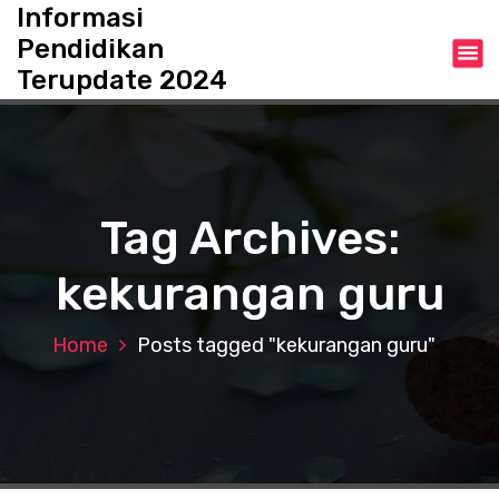
S
Informasi
k
Pendidikan
i
Terupdate 2024
p
t
o
c
o
n
Tag Archives:
t
e
kekurangan guru
n
t
Home
Posts tagged "kekurangan guru"