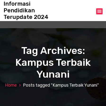
S
Informasi
k
Pendidikan
i
Terupdate 2024
p
t
o
c
o
n
Tag Archives:
t
e
Kampus Terbaik
n
t
Yunani
Home
Posts tagged "Kampus Terbaik Yunani"