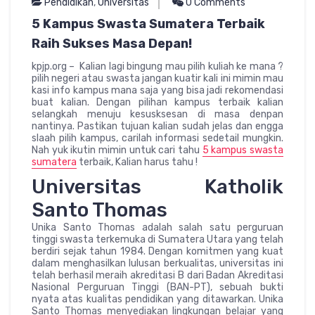
Pendidikan
,
Universitas
0 Comments
5 Kampus Swasta Sumatera Terbaik
Raih Sukses Masa Depan!
kpjp.org – Kalian lagi bingung mau pilih kuliah ke mana ?
pilih negeri atau swasta jangan kuatir kali ini mimin mau
kasi info kampus mana saja yang bisa jadi rekomendasi
buat kalian. Dengan pilihan kampus terbaik kalian
selangkah menuju kesusksesan di masa denpan
nantinya. Pastikan tujuan kalian sudah jelas dan engga
slaah pilih kampus, carilah informasi sedetail mungkin.
Nah yuk ikutin mimin untuk cari tahu
5 kampus swasta
sumatera
terbaik, Kalian harus tahu !
Universitas Katholik
Santo Thomas
Unika Santo Thomas adalah salah satu perguruan
tinggi swasta terkemuka di Sumatera Utara yang telah
berdiri sejak tahun 1984. Dengan komitmen yang kuat
dalam menghasilkan lulusan berkualitas, universitas ini
telah berhasil meraih akreditasi B dari Badan Akreditasi
Nasional Perguruan Tinggi (BAN-PT), sebuah bukti
nyata atas kualitas pendidikan yang ditawarkan. Unika
Santo Thomas menyediakan lingkungan belajar yang