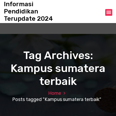
S
Informasi
k
Pendidikan
i
Terupdate 2024
p
t
o
c
o
n
Tag Archives:
t
e
Kampus sumatera
n
t
terbaik
Home
Posts tagged "Kampus sumatera terbaik"