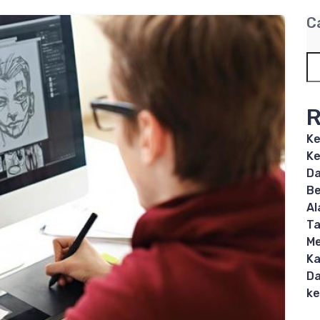
C
R
Ke
Ke
Da
Be
Al
T
Me
Ka
Da
ke