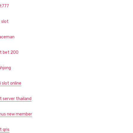
ot777
 slot
aceman
ot bet 200
hjong
i slot online
t server thailand
nus new member
t qris