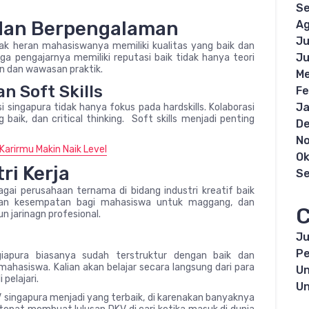
S
 dan Berpengalaman
Ag
Ju
dak heran mahasiswanya memiliki kualitas yang baik dan
Ju
a pengajarnya memiliki reputasi baik tidak hanya teori
n dan wawasan praktik.
Me
 Soft Skills
Fe
Ja
si singapura tidak hanya fokus pada hardskills. Kolaborasi
ik, dan critical thinking. Soft skills menjadi penting
D
N
Karirmu Makin Naik Level
Ok
ri Kerja
S
bagai perusahaan ternama di bidang industri kreatif baik
ikan kesempatan bagi mahasiswa untuk maggang, dan
C
 jarinagn profesional.
Ju
Pe
iapura biasanya sudah terstruktur dengan baik dan
hasiswa. Kalian akan belajar secara langsung dari para
Un
pelajari.
Un
 singapura menjadi yang terbaik, di karenakan banyaknya