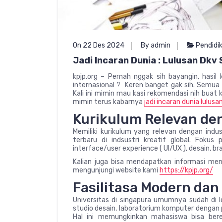
On 22 Des 2024
By admin
Pendidi
Jadi Incaran Dunia : Lulusan Dkv 
kpjp.org – Pernah nggak sih bayangin, hasi
internasional ? Keren banget gak sih. Semua
Kali ini mimin mau kasi rekomendasi nih buat
mimin terus kabarnya
jadi incaran dunia lulusa
Kurikulum Relevan de
Memiliki kurikulum yang relevan dengan ind
terbaru di indsustri kreatif global. Fokus
interface/user experience ( UI/UX ), desain, bra
Kalian juga bisa mendapatkan informasi mena
mengunjungi website kami
https://kpjp.org/
Fasilitasa Modern da
Universitas di singapura umumnya sudah di le
studio desain, laboratorium komputer dengan 
Hal ini memungkinkan mahasiswa bisa b