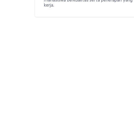
mahasiswa berkualitas serta penerapan yang t
kerja.