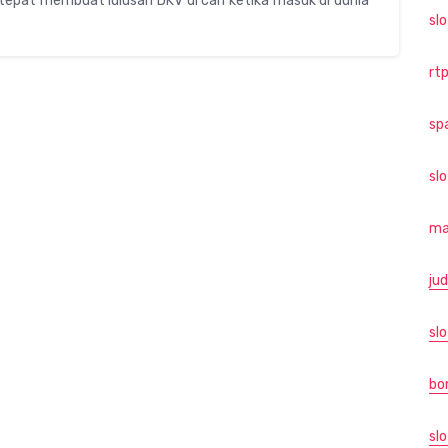
epat membuat lulusan DKV di cari ketika masuk di dunia
sl
rtp
sp
sl
ma
jud
slo
bo
slo