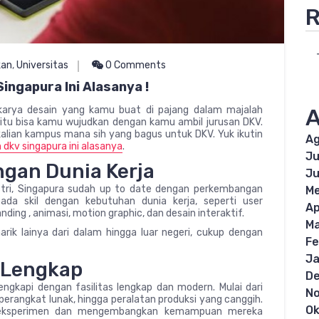
R
kan
,
Universitas
0 Comments
Singapura Ini Alasanya !
l karya desain yang kamu buat di pajang dalam majalah
A
 itu bisa kamu wujudkan dengan kamu ambil jurusan DKV.
 kalian kampus mana sih yang bagus untuk DKV. Yuk ikutin
Ag
n dkv singapura ini alasanya
.
Ju
ngan Dunia Kerja
Ju
ustri, Singapura sudah up to date dengan perkembangan
Me
 pada skil dengan kebutuhan dunia kerja, seperti user
Ap
nding , animasi, motion graphic, dan desain interaktif.
Ma
rik lainya dari dalam hingga luar negeri, cukup dengan
Fe
Ja
n Lengkap
D
ngkapi dengan fasilitas lengkap dan modern. Mulai dari
N
perangkat lunak, hingga peralatan produksi yang canggih.
Ok
ereksperimen dan mengembangkan kemampuan mereka