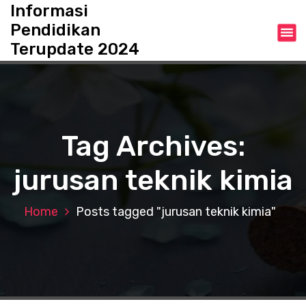
S
Informasi
k
Pendidikan
i
Terupdate 2024
p
t
o
c
o
n
Tag Archives:
t
e
jurusan teknik kimia
n
t
Home
Posts tagged "jurusan teknik kimia"