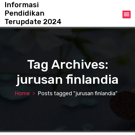
S
Informasi
k
Pendidikan
i
Terupdate 2024
p
t
o
c
o
n
Tag Archives:
t
e
jurusan finlandia
n
t
Home
Posts tagged "jurusan finlandia"