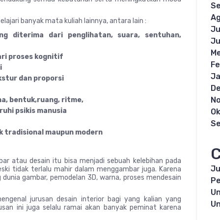
S
Ag
elajari banyak mata kuliah lainnya, antara lain :
Ju
ng diterima dari penglihatan, suara, sentuhan,
Ju
Me
i proses kognitif
Fe
i
Ja
stur dan proporsi
D
N
a, bentuk,ruang, ritme,
hi psikis manusia
Ok
S
ik tradisional maupun modern
C
bar atau desain itu bisa menjadi sebuah kelebihan pada
Ju
 meski tidak terlalu mahir dalam menggambar juga. Karena
ng dunia gambar, pemodelan 3D, warna, proses mendesain
Pe
Un
engenal jurusan desain interior bagi yang kalian yang
Un
urusan ini juga selalu ramai akan banyak peminat karena