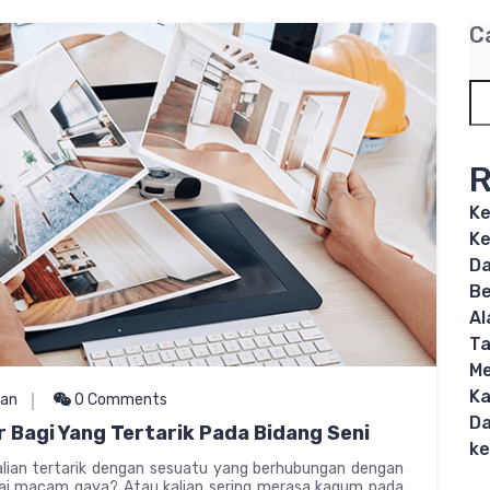
C
R
Ke
Ke
Da
Be
Al
T
Me
Ka
kan
0 Comments
Da
 Bagi Yang Tertarik Pada Bidang Seni
ke
alian tertarik dengan sesuatu yang berhubungan dengan
gai macam gaya? Atau kalian sering merasa kagum pada