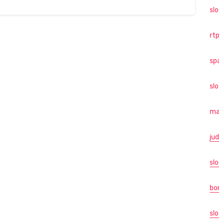
sl
rtp
sp
sl
ma
jud
slo
bo
slo