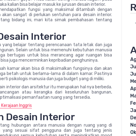
R
ka kalian bisa belajar masuk ke jurusan desain interior.
mendapatkan fungsi yang maksimal ditambah dengan
kan sangat di perlukan sentuhan para desain interior.
tang bidang ini, mari kita simak pembahasan tentang
esain Interior
u yang belajar tentang perencanaan tata letak dan juga
A
ngunan. Selain untuk bisa memenuhi kebutuhan manusia
 juga bertugas untuk bisa merancang agar ruangan bisa
Ag
bisa juga mencerminkan kepribadian penghuninya.
Ju
buah kamar akan bisa di maksimalkan fungsinya dan akan
Ju
uga betah untuk berlama-lama di dalam kamar. Pastinya
rti psikologis manusia dan juga budget yang di miliki.
Me
in interior dan arsitektur itu merupakan hal nya berbeda.
Ap
rancangan atau kerangka dari keseluruhan bangunan,
Ma
optimalisasi pemanfaatan ruang yang tersedia.
Fe
 Kerajaan Inggris
Ja
 Desain Interior
D
N
tentang hubungan antara manusia dengan ruang yang di
 yang sesuai sifat pengguna dan juga tentang jenis
Ok
 mendukung semua kebutuhan serta meningkatkan mood