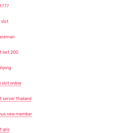
ot777
 slot
aceman
ot bet 200
hjong
i slot online
t server thailand
nus new member
t qris