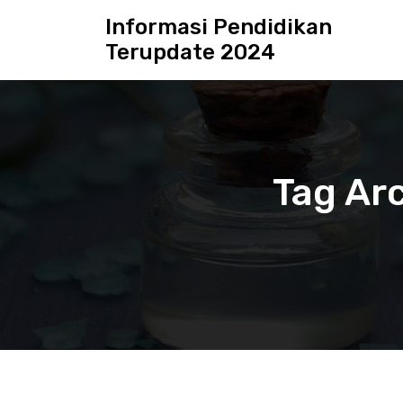
S
Informasi Pendidikan
k
Terupdate 2024
i
p
t
o
c
o
n
Tag Arc
t
e
n
t