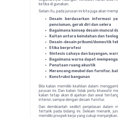
ketika di gunakan.
Selain itu, pada jurusan ini kita juga akan memp
Desain berdasarkan informasi ya
penciuman, gerak diri dan selera
Bagaimana konsep desain muncul dar
Kaitan antara keindahan dan teolog
Desain-desain pribumi/domestik tek
Etika berprofesi
Sintesis cahaya dan bayangan, warn
Bagaimana warna dapat mempengaru
Penataan ruang akustik
Merancang meubel dan furnitur, ba
Konstruksi bangunan
Bila kalian memiliki keahlian dalam menggam
jurusan ini. Dan kalian tidak perlu khawatir
kalian tetap akan di ajarkan dari awal tenta
interior, sampai dengan desain furnitur.
Dan demikianlah sedikit penjelasan dalam m
tertarik pada bidang ini. Seleain menarik, j
memiliki prospek kerja yang cukup menjanjikan.