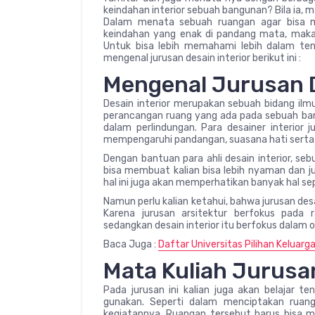
keindahan interior sebuah bangunan? Bila ia, ma
Dalam menata sebuah ruangan agar bisa 
keindahan yang enak di pandang mata, maka a
Untuk bisa lebih memahami lebih dalam ten
mengenal jurusan desain interior berikut ini :
Mengenal Jurusan D
Desain interior merupakan sebuah bidang ilm
perancangan ruang yang ada pada sebuah ba
dalam perlindungan. Para desainer interior
mempengaruhi pandangan, suasana hati serta 
Dengan bantuan para ahli desain interior, se
bisa membuat kalian bisa lebih nyaman dan j
hal ini juga akan memperhatikan banyak hal sepe
Namun perlu kalian ketahui, bahwa jurusan desa
Karena jurusan arsitektur berfokus pada 
sedangkan desain interior itu berfokus dalam 
Baca Juga :
Daftar Universitas Pilihan Keluarga
Mata Kuliah Jurusan
Pada jurusan ini kalian juga akan belajar 
gunakan. Seperti dalam menciptakan ruang
kegiatannya. Ruangan tersebut harus bisa