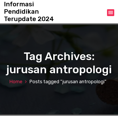
S
Informasi
k
Pendidikan
i
Terupdate 2024
p
t
o
c
o
n
Tag Archives:
t
e
jurusan antropologi
n
t
Home
Posts tagged "jurusan antropologi"