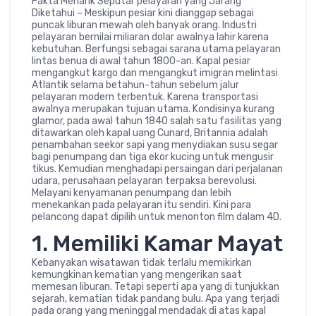
Fakta Menarik Seputar pelayaran yang Jarang
Diketahui – Meskipun pesiar kini dianggap sebagai
puncak liburan mewah oleh banyak orang. Industri
pelayaran bernilai miliaran dolar awalnya lahir karena
kebutuhan. Berfungsi sebagai sarana utama pelayaran
lintas benua di awal tahun 1800-an. Kapal pesiar
mengangkut kargo dan mengangkut imigran melintasi
Atlantik selama betahun-tahun sebelum jalur
pelayaran modern terbentuk. Karena transportasi
awalnya merupakan tujuan utama. Kondisinya kurang
glamor, pada awal tahun 1840 salah satu fasilitas yang
ditawarkan oleh kapal uang Cunard, Britannia adalah
penambahan seekor sapi yang menydiakan susu segar
bagi penumpang dan tiga ekor kucing untuk mengusir
tikus. Kemudian menghadapi persaingan dari perjalanan
udara, perusahaan pelayaran terpaksa berevolusi.
Melayani kenyamanan penumpang dan lebih
menekankan pada pelayaran itu sendiri. Kini para
pelancong dapat dipilih untuk menonton film dalam 4D.
1. Memiliki Kamar Mayat
Kebanyakan wisatawan tidak terlalu memikirkan
kemungkinan kematian yang mengerikan saat
memesan liburan. Tetapi seperti apa yang di tunjukkan
sejarah, kematian tidak pandang bulu. Apa yang terjadi
pada orang yang meninggal mendadak di atas kapal