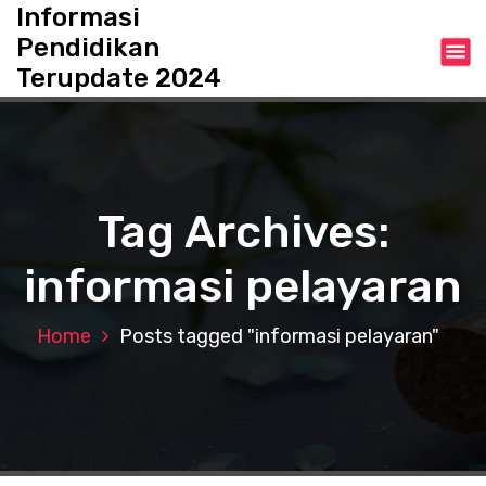
S
Informasi
k
Pendidikan
i
Terupdate 2024
p
t
o
c
o
n
Tag Archives:
t
e
informasi pelayaran
n
t
Home
Posts tagged "informasi pelayaran"