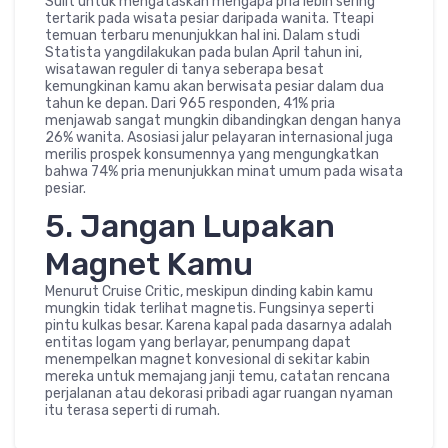
Sulit untuk mengataskan mengapa pria lebih sering
tertarik pada wisata pesiar daripada wanita. Tteapi
temuan terbaru menunjukkan hal ini. Dalam studi
Statista yangdilakukan pada bulan April tahun ini,
wisatawan reguler di tanya seberapa besat
kemungkinan kamu akan berwisata pesiar dalam dua
tahun ke depan. Dari 965 responden, 41% pria
menjawab sangat mungkin dibandingkan dengan hanya
26% wanita. Asosiasi jalur pelayaran internasional juga
merilis prospek konsumennya yang mengungkatkan
bahwa 74% pria menunjukkan minat umum pada wisata
pesiar.
5. Jangan Lupakan
Magnet Kamu
Menurut Cruise Critic, meskipun dinding kabin kamu
mungkin tidak terlihat magnetis. Fungsinya seperti
pintu kulkas besar. Karena kapal pada dasarnya adalah
entitas logam yang berlayar, penumpang dapat
menempelkan magnet konvesional di sekitar kabin
mereka untuk memajang janji temu, catatan rencana
perjalanan atau dekorasi pribadi agar ruangan nyaman
itu terasa seperti di rumah.