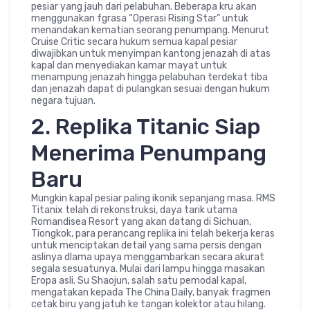
pesiar yang jauh dari pelabuhan. Beberapa kru akan
menggunakan fgrasa “Operasi Rising Star” untuk
menandakan kematian seorang penumpang. Menurut
Cruise Critic secara hukum semua kapal pesiar
diwajibkan untuk menyimpan kantong jenazah di atas
kapal dan menyediakan kamar mayat untuk
menampung jenazah hingga pelabuhan terdekat tiba
dan jenazah dapat di pulangkan sesuai dengan hukum
negara tujuan.
2. Replika Titanic Siap
Menerima Penumpang
Baru
Mungkin kapal pesiar paling ikonik sepanjang masa. RMS
Titanix telah di rekonstruksi, daya tarik utama
Romandisea Resort yang akan datang di Sichuan,
Tiongkok, para perancang replika ini telah bekerja keras
untuk menciptakan detail yang sama persis dengan
aslinya dlama upaya menggambarkan secara akurat
segala sesuatunya. Mulai dari lampu hingga masakan
Eropa asli. Su Shaojun, salah satu pemodal kapal,
mengatakan kepada The China Daily, banyak fragmen
cetak biru yang jatuh ke tangan kolektor atau hilang.