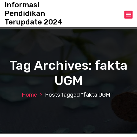
S
Informasi
k
Pendidikan
i
Terupdate 2024
p
t
o
c
o
n
Tag Archives: fakta
t
e
UGM
n
t
Home
Posts tagged "fakta UGM"